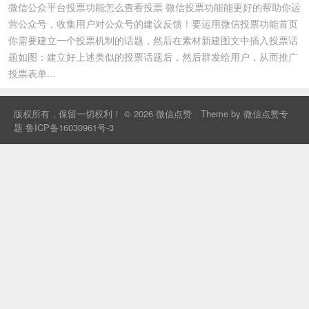
微信公众平台投票功能怎么查看投票 微信投票功能能更好的帮助你运
营公众号，收集用户对公众号的建议反馈！要运用微信投票功能首页
你需要建立一个投票机制的话题，然后在素材新建图文中插入投票话
题如图：建立好上述类似的投票话题后，然后群发给用户，从而推广
投票表单...
版权所有，保留一切权利！ © 2026
微信点赞
Theme by
微信点赞专
题
鲁ICP备16030961号-3