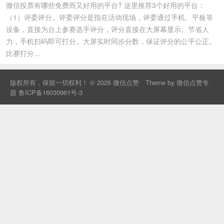
微信投票有哪些免费而又好用的平台? 这里推荐3个好用的平台：
（1）评委评分。评委评分是指在活动现场，评委通过手机、平板等
设备，直接为台上参赛选手评分，评分直接在大屏幕显示。节省人
力，手机扫码即可打分。大屏实时同步分数，保证评分的公平公正。
比赛打分...
版权所有，保留一切权利！ © 2026
微信点赞
Theme by
微信点赞专
题
鲁ICP备16030961号-3