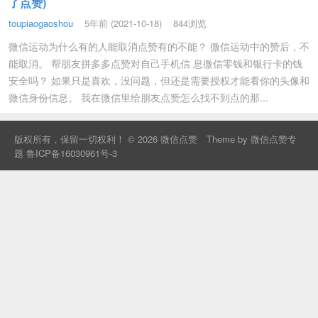
了点赞)
toupiaogaoshou
5年前 (2021-10-18)
844浏览
微信运动为什么有的人能取消点赞有的不能？ 微信运动中的赞后，不
能取消。 帮朋友拼多多点赞对自己手机信 息微信零钱和银行卡的钱
安全吗？ 如果只是喜欢，没问题，但还是需要授权才能看你的头像和
微信身份信息。 我在微信里给朋友点赞怎么找不到点的那...
版权所有，保留一切权利！ © 2026
微信点赞
Theme by
微信点赞专
题
鲁ICP备16030961号-3