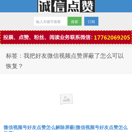
订阅
微信点赞
标签：我把好友微信视频点赞屏蔽了怎么可以
恢复？
微信视频号好友点赞怎么解除屏蔽(微信视频号好友点赞怎么