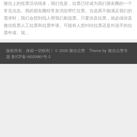
微信上的投票活动很多，我们也是，拉票已经成为我们朋友圈的一个
常见信息。我的朋友圈经常发消息帮忙拉票。当选票不能满足我们的
需求时，我们会想到找人帮我们刷选票。只要涉及拉票，就必须涉及
微信投票人工拉票和拉票申请。可能有人想纠结拉票还是对选手的拉
票申请。现...
版权所有，保留一切权利！ © 2026
微信点赞
Theme by
微信点赞专
题
鲁ICP备16030961号-3