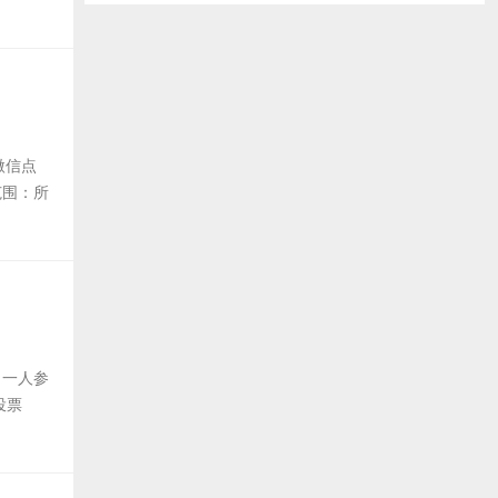
微信点
范围：所
出一人参
投票