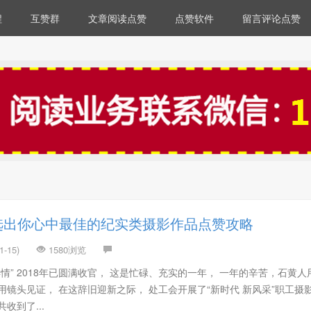
程
互赞群
文章阅读点赞
点赞软件
留言评论点赞
选出你心中最佳的纪实类摄影作品点赞攻略
-15)
1580浏览
情” 2018年已圆满收官， 这是忙碌、充实的一年， 一年的辛苦，石黄人
用镜头见证， 在这辞旧迎新之际， 处工会开展了“新时代 新风采”职工摄
收到了...