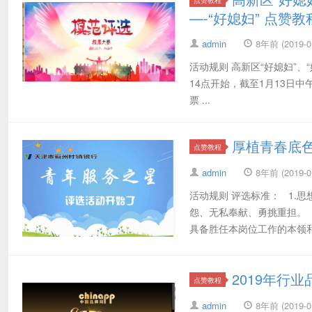
—-“好媳妇” 点赞教
admin
8年前 (2019-01
活动规则 高新区“好媳妇”、
14点开始，截至1月13日中
票 ...
厚植青春底
点赞教程
admin
8年前 (2019-01
活动规则 评选标准： 1.
怨、无私奉献、勇挑重担。
具备胜任本岗位工作的本领和水
2019年行
点赞教程
admin
8年前 (2019-01