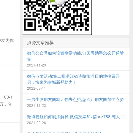
朋好友为你
点赞文章推荐
微信公众号如何设置赞赏功能,订阅号助手怎么开通赞
赏
2021-11-23
微信点赞活动:第二批浙江省诗路旅游目的地投票开
启，快来为古城新登助力！
2022-03-11
00-1
一男生发朋友圈就让你去点赞,怎么让朋友圈帮忙点赞
0万，分
2021-11-23
微博粉丝如何刷法解释,微信投票加v信asz788 纯人工
2021-09-26