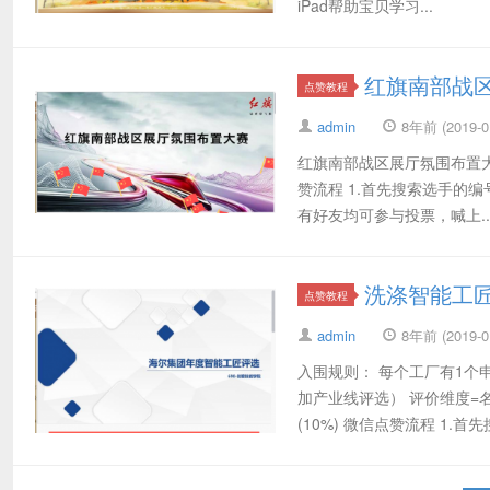
iPad帮助宝贝学习...
红旗南部战
点赞教程
admin
8年前 (2019-01
红旗南部战区展厅氛围布置大赛
赞流程 1.首先搜索选手的编
有好友均可参与投票，喊上..
洗涤智能工
点赞教程
admin
8年前 (2019-01
入围规则： 每个工厂有1个
加产业线评选） 评价维度=名师
(10%) 微信点赞流程 1.首先搜