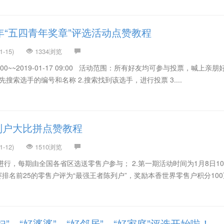
9年“五四青年奖章”评选活动点赞教程
-15)
1334浏览
09:00~~2019-01-17 09:00 活动范围：所有好友均可参与投票，喊上亲
先搜索选手的编号和名称 2.搜索找到该选手，进行投票 3....
列户大比拼点赞教程
-12)
1510浏览
进行，每期由全国各省区选送零售户参与； 2.第一期活动时间为1月8日10：
一期参赛排名前25的零售户评为“最强王者陈列户”，奖励本香世界零售户积分10
妇”、“好婆婆”、“好邻居”、“好家庭”评选开始啦！