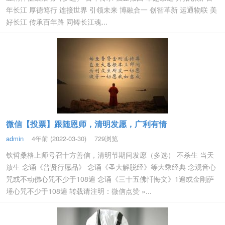
年长江 厚德笃行 连接世界 引领未来 博融合一 创智革新 运通物联 美
好长江 传承百年路 同铸长江魂...
微信【投票】跟随恩师，清明发愿，广利有情
admin
4年前 (2022-03-30)
729浏览
钦哲桑格上师号召十方善信，清明节期间发愿（多选） 不杀生 当天
放生 念诵《普贤行愿品》 念诵《圣大解脱经》等大乘经典 念观音心
咒或不动佛心咒不少于108遍 念诵《三十五佛忏悔文》1遍或金刚萨
埵心咒不少于108遍 转载请注明：微信点赞 »...