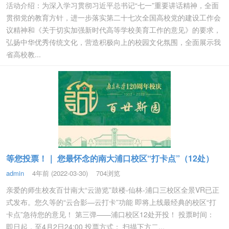
活动介绍：为深入学习贯彻习近平总书记“七一”重要讲话精神，全面
贯彻党的教育方针，进一步落实第二十七次全国高校党的建设工作会
议精神和《关于切实加强新时代高等学校美育工作的意见》的要求，
弘扬中华优秀传统文化，营造积极向上的校园文化氛围，全面展示我
省高校教...
等您投票！｜ 您最怀念的南大浦口校区“打卡点”（12处）
admin
4年前 (2022-03-30)
704浏览
亲爱的师生校友百廿南大“云游览”鼓楼-仙林-浦口三校区全景VR已正
式发布。您久等的“云合影—云打卡”功能 即将上线最经典的校区“打
卡点”急待您的意见！ 第三弹——浦口校区12处开投！ 投票时间：
即日起，至4月2日24:00 投票方式： 扫描下方二...