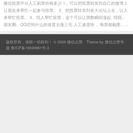
微信投票平台人工刷票价格多少 1、可以把投票转发到自己的微博上
让朋友来帮忙一起参与投票。 2、把投票转发到各大论坛上去，让人
来帮忙投票。 3、找人帮忙投票，这个可以让票数瞬间涨起. 找我，
朋友圈、QQ空间什么的速度太慢三毛 人工速度快， 每票都截图，...
版权所有，保留一切权利！ © 2026
微信点赞
Theme by
微信点赞专
题
鲁ICP备16030961号-3