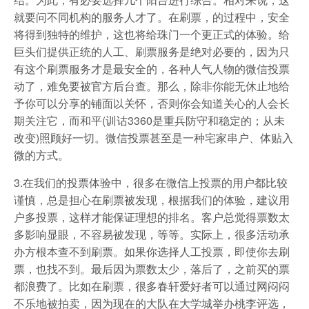
就要问不同机构的服务人才了。在刷票，的过程中，安全
将得到独特的维护，这也将给珠门一个更正式的体验。给
巨头们提供正统的人工、刷票服务是绝对必要的，因为只
有这个刷票服务才是最安全的，各种人气人物的微信投票
动了，难免要被官方后台查。那么，除非你能无休止地给
予你可以分享的铺面以关怀，否则你会知道关心的人会长
期关注它，而和平(训诂3360是重兵防守和稳定的；从未
改变)照顾好一切。微信投票甚至是一种宅家串户、体贴入
微的方式。
3.在我们的投票体验中，很多在微信上投票的用户都比较
谨慎，总是担心在刷票被发现，根据我们的体验，建议用
户多投票，这样才能保证理想的排名。客户总觉得票数太
多影响显眼，不容易被发现，等等。实际上，很多活动承
办方根本查不到刷票。如果你选择人工投票，即使你去刷
票，也找不到。最后因为票数太少，落后了，之前买的票
都浪费了。比如在刷票，很多春轩爱好者可以通过网闷闷
不乐地被拍卖，因为现在的大队在大学城举办桃李评选，