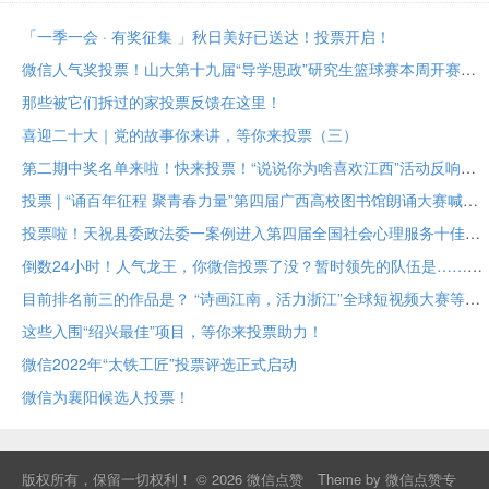
「一季一会 · 有奖征集 」秋日美好已送达！投票开启！
微信人气奖投票！山大第十九届“导学思政”研究生篮球赛本周开赛！
那些被它们拆过的家投票反馈在这里！
喜迎二十大｜党的故事你来讲，等你来投票（三）
第二期中奖名单来啦！快来投票！“说说你为啥喜欢江西”活动反响热烈
投票 | “诵百年征程 聚青春力量”第四届广西高校图书馆朗诵大赛喊你来投票啦！
投票啦！天祝县委政法委一案例进入第四届全国社会心理服务十佳案例评选活动大众票选阶段
倒数24小时！人气龙王，你微信投票了没？暂时领先的队伍是……
目前排名前三的作品是？ “诗画江南，活力浙江”全球短视频大赛等你投票
这些入围“绍兴最佳”项目，等你来投票助力！
微信2022年“太铁工匠”投票评选正式启动
微信为襄阳候选人投票！
版权所有，保留一切权利！ © 2026
微信点赞
Theme by
微信点赞专