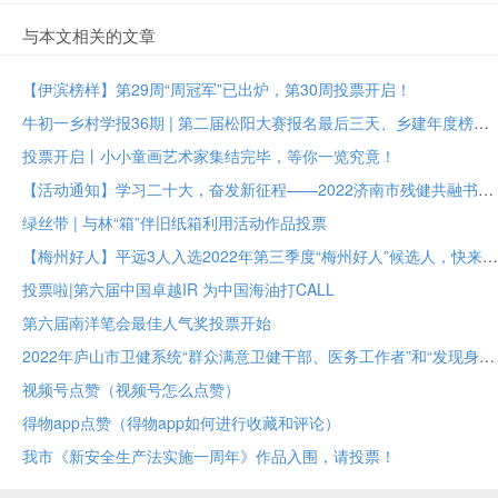
与本文相关的文章
【伊滨榜样】第29周“周冠军”已出炉，第30周投票开启！
牛初一乡村学报36期 | 第二届松阳大赛报名最后三天、乡建年度榜样大众投票进行中
投票开启丨小小童画艺术家集结完毕，等你一览究竟！
【活动通知】学习二十大，奋发新征程——2022济南市残健共融书法美术作品展投票评选
绿丝带 | 与林“箱”伴旧纸箱利用活动作品投票
【梅州好人】平远3人入选2022年第三季度“梅州好人”候选人，快来为TA们投票！！
投票啦|第六届中国卓越IR 为中国海油打CALL
第六届南洋笔会最佳人气奖投票开始
2022年庐山市卫健系统“群众满意卫健干部、医务工作者”和“发现身边最美医护人员”投票评选
视频号点赞（视频号怎么点赞）
得物app点赞（得物app如何进行收藏和评论）
我市《新安全生产法实施一周年》作品入围，请投票！