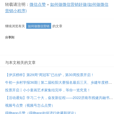
转载请注明：
微信点赞
»
如何做微信营销好做(如何做微信
营销小程序)
继续浏览有关
的文章
如何做微信营销
分享到
与本文相关的文章
【伊滨榜样】第29周“周冠军”已出炉，第30周投票开启！
牛初一乡村学报36期 | 第二届松阳大赛报名最后三天、乡建年度榜样大众投票进行中
投票开启丨小小童画艺术家集结完毕，等你一览究竟！
【活动通知】学习二十大，奋发新征程——2022济南市残健共融书法美术作品展投票评选
视频号点赞（视频号怎么点赞）
得物app点赞（得物app如何进行收藏和评论）