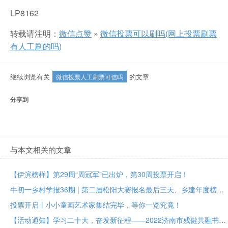
LP8162
转载请注明：
微信点赞
»
微信投票可以刷吗(网上投票刷票
有人工刷的吗)
继续浏览有关
的文章
微信投票人工刷票可信吗
分享到
与本文相关的文章
【伊滨榜样】第29周“周冠军”已出炉，第30周投票开启！
牛初一乡村学报36期 | 第二届松阳大赛报名最后三天、乡建年度榜样大众投票进行中
投票开启丨小小童画艺术家集结完毕，等你一览究竟！
【活动通知】学习二十大，奋发新征程——2022济南市残健共融书法美术作品展投票评选