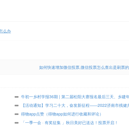
怎么办
如何快速增加微信投票,微信投票怎么查出是刷票的
牛初一乡村学报36期 | 第二届松阳大赛报名最后三天、乡建
众投票进行中
【活动通知】学习二十大，奋发新征程——2022济南市残健
术作品展投票评选
得物app点赞（得物app如何进行收藏和评论）
「一季一会 · 有奖征集 」秋日美好已送达！投票开启！