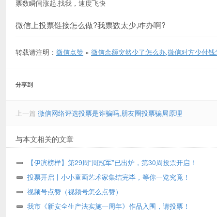
票数瞬间涨起.找我，速度飞快
微信上投票链接怎么做?我票数太少,咋办啊?
转载请注明：
微信点赞
»
微信余额突然少了怎么办,微信对方少付钱
分享到
上一篇
微信网络评选投票是诈骗吗,朋友圈投票骗局原理
与本文相关的文章
【伊滨榜样】第29周“周冠军”已出炉，第30周投票开启！
投票开启丨小小童画艺术家集结完毕，等你一览究竟！
视频号点赞（视频号怎么点赞）
我市《新安全生产法实施一周年》作品入围，请投票！