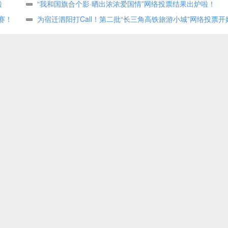
啦
“我和国旗合个影·晒出浓浓爱国情”网络投票结果出炉啦！
赛！
为宿迁泗阳打Call！第二批“长三角高铁旅游小城”网络投票开