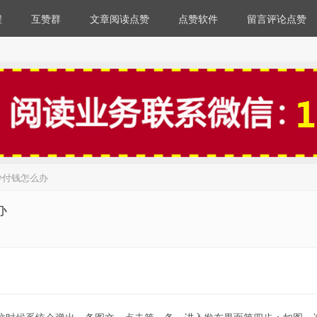
程
互赞群
文章阅读点赞
点赞软件
留言评论点赞
少付钱怎么办
办