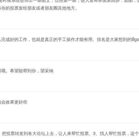
”这时候系统会弹出一条图文，点击第一条，进入发布界面第四步：如图，
将你的投票发给朋友或者朋友圈其他地方。
完成好的工作，也就是真正的手工操作才能有用。排名是大家想到的Bgoo
票哦。希望能帮到你，望采纳
包会效果更好些
、把投票转发到各大论坛上去，让人来帮忙投票。3、找人帮忙投票，这