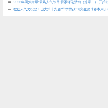
2022年圆梦舞蹈“最具人气节目”投票评选活动（篇章一） 开始
微信人气奖投票！山大第十九届“导学思政”研究生篮球赛本周开