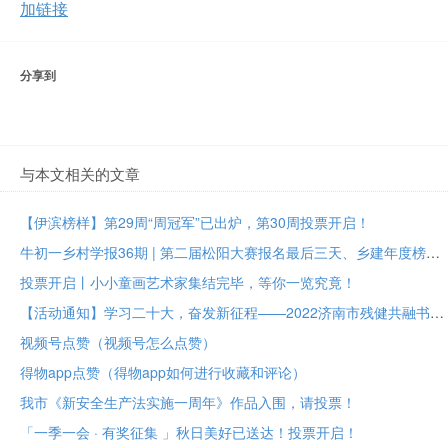
加链接
分享到
与本文相关的文章
【伊滨榜样】第29周“周冠军”已出炉，第30周投票开启！
牛初一乡村学报36期 | 第二届松阳大赛报名最后三天、乡建年度榜样大众投票进行中
投票开启丨小小童画艺术家集结完毕，等你一览究竟！
【活动通知】学习二十大，奋发新征程——2022济南市残健共融书法美术作品展投票评选
视频号点赞（视频号怎么点赞）
得物app点赞（得物app如何进行收藏和评论）
我市《新安全生产法实施一周年》作品入围，请投票！
「一季一会 · 有奖征集 」秋日美好已送达！投票开启！