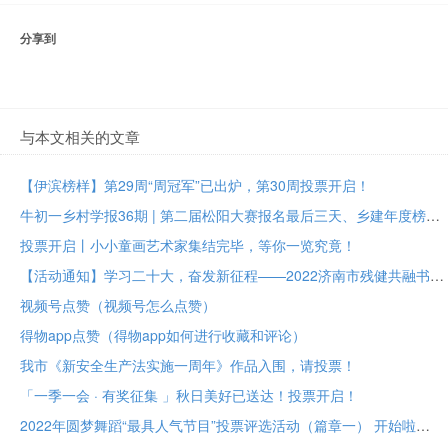
分享到
与本文相关的文章
【伊滨榜样】第29周“周冠军”已出炉，第30周投票开启！
牛初一乡村学报36期 | 第二届松阳大赛报名最后三天、乡建年度榜样大众投票进行中
投票开启丨小小童画艺术家集结完毕，等你一览究竟！
【活动通知】学习二十大，奋发新征程——2022济南市残健共融书法美术作品展投票评选
视频号点赞（视频号怎么点赞）
得物app点赞（得物app如何进行收藏和评论）
我市《新安全生产法实施一周年》作品入围，请投票！
「一季一会 · 有奖征集 」秋日美好已送达！投票开启！
2022年圆梦舞蹈“最具人气节目”投票评选活动（篇章一） 开始啦