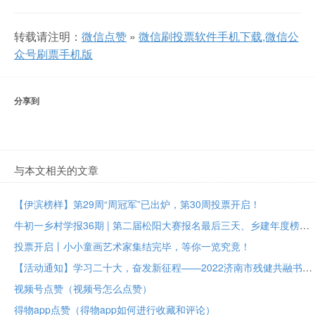
转载请注明：
微信点赞
»
微信刷投票软件手机下载,微信公
众号刷票手机版
分享到
与本文相关的文章
【伊滨榜样】第29周“周冠军”已出炉，第30周投票开启！
牛初一乡村学报36期 | 第二届松阳大赛报名最后三天、乡建年度榜样大众投票进行中
投票开启丨小小童画艺术家集结完毕，等你一览究竟！
【活动通知】学习二十大，奋发新征程——2022济南市残健共融书法美术作品展投票评选
视频号点赞（视频号怎么点赞）
得物app点赞（得物app如何进行收藏和评论）