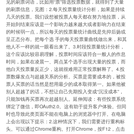
见的刷票词语，比如用“票”筛选投票数据，就得到了大量
的刷票信息，见图：2.每天投票量统计分析，如果是持续
几天的投票。我们设想被投票人每天都在努力地拉票，从
开始到结束应该是一个影响力越来越大或者影响力在结束
的时候弱一点，所以每天的投票量统计曲线是先抑后扬或
呈正态分布。把每个选 手的每天投票量曲线做出来，和其
他人不一样的就一眼看出来了。3.时段投票量统计分析，
这个应该比较容易理解，投票时间应该符合一般人的作息
时间，如果在凌晨一、两点某个选手出现大量的投票，而
他白天投票量反正少，这就很难用正常投票解释了。4.投
票数爆发点与超越关系的分析。买票是需要成本的，被投
票人买票的话当然是想用最少的成本取得第一。如果他被
别人超越了的话，不想让自己先期投入变成“沉没成本”，
只能加钱再买票再次超越别人。延伸阅读：有些投票系统
绑定了微信，即OAuth2.0。这有助于提升客户体验。但同
时也导致此类页面不能在电脑上的浏览器中打开。在电脑
上会出现以下提示：2.这种情况下，我们需要进行重构标
头。可以通过Chrome重构。打开Chrome，按F12，点击