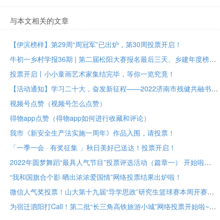
与本文相关的文章
【伊滨榜样】第29周“周冠军”已出炉，第30周投票开启！
牛初一乡村学报36期 | 第二届松阳大赛报名最后三天、乡建年度榜样大众投票进行中
投票开启丨小小童画艺术家集结完毕，等你一览究竟！
【活动通知】学习二十大，奋发新征程——2022济南市残健共融书法美术作品展投票评选
视频号点赞（视频号怎么点赞）
得物app点赞（得物app如何进行收藏和评论）
我市《新安全生产法实施一周年》作品入围，请投票！
「一季一会 · 有奖征集 」秋日美好已送达！投票开启！
2022年圆梦舞蹈“最具人气节目”投票评选活动（篇章一） 开始啦
“我和国旗合个影·晒出浓浓爱国情”网络投票结果出炉啦！
微信人气奖投票！山大第十九届“导学思政”研究生篮球赛本周开赛！
为宿迁泗阳打Call！第二批“长三角高铁旅游小城”网络投票开始啦~