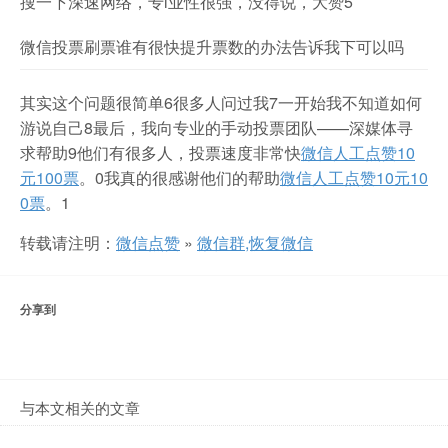
搜一下深速网络，专l业性很强，没得说，大赞5
微信投票刷票谁有很快提升票数的办法告诉我下可以吗
其实这个问题很简单6很多人问过我7一开始我不知道如何
游说自己8最后，我向专业的手动投票团队——深媒体寻
求帮助9他们有很多人，投票速度非常快
微信人工点赞10
元100票
。0我真的很感谢他们的帮助
微信人工点赞10元10
0票
。1
转载请注明：
微信点赞
»
微信群,恢复微信
分享到
与本文相关的文章