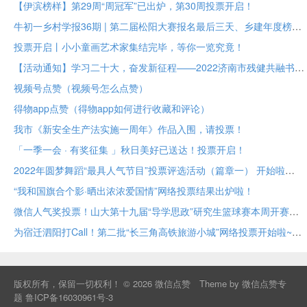
【伊滨榜样】第29周“周冠军”已出炉，第30周投票开启！
牛初一乡村学报36期 | 第二届松阳大赛报名最后三天、乡建年度榜样大众投票进行中
投票开启丨小小童画艺术家集结完毕，等你一览究竟！
【活动通知】学习二十大，奋发新征程——2022济南市残健共融书法美术作品展投票评选
视频号点赞（视频号怎么点赞）
得物app点赞（得物app如何进行收藏和评论）
我市《新安全生产法实施一周年》作品入围，请投票！
「一季一会 · 有奖征集 」秋日美好已送达！投票开启！
2022年圆梦舞蹈“最具人气节目”投票评选活动（篇章一） 开始啦
“我和国旗合个影·晒出浓浓爱国情”网络投票结果出炉啦！
微信人气奖投票！山大第十九届“导学思政”研究生篮球赛本周开赛！
为宿迁泗阳打Call！第二批“长三角高铁旅游小城”网络投票开始啦~
版权所有，保留一切权利！ © 2026
微信点赞
Theme by
微信点赞专
题
鲁ICP备16030961号-3