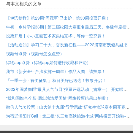
与本文相关的文章
【伊滨榜样】第29周“周冠军”已出炉，第30周投票开启！
牛初一乡村学报36期 | 第二届松阳大赛报名最后三天、乡建年度榜样大众投票进行中
投票开启丨小小童画艺术家集结完毕，等你一览究竟！
【活动通知】学习二十大，奋发新征程——2022济南市残健共融书法美术作品展投票评选
视频号点赞（视频号怎么点赞）
得物app点赞（得物app如何进行收藏和评论）
我市《新安全生产法实施一周年》作品入围，请投票！
「一季一会 · 有奖征集 」秋日美好已送达！投票开启！
2022年圆梦舞蹈“最具人气节目”投票评选活动（篇章一） 开始啦
“我和国旗合个影·晒出浓浓爱国情”网络投票结果出炉啦！
微信人气奖投票！山大第十九届“导学思政”研究生篮球赛本周开赛！
为宿迁泗阳打Call！第二批“长三角高铁旅游小城”网络投票开始啦~