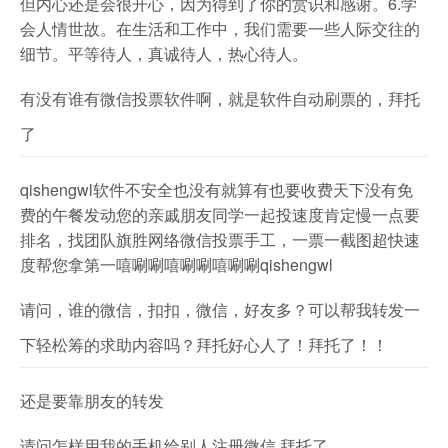
但内心还是会很开心，因为得到了你的赏识和感谢。6.学
会人情世故。在生活和工作中，我们需要一些人际交往的
细节。平等待人，真诚待人，热心待人。
有没有谁有微信投票软件啊，就是软件自动刷票的，拜托
了
qishengwl软件不安全也没有就算有也要收费天下没有免
费的午餐发动您的亲戚朋友同学一起投速度肯定慢一点要
排名，找团队旗胜网络微信投票手工，一票一截图超快速
度帮您拿第一嘻唰唰嘻唰唰嘻唰唰qishengwl
请问，谁的微信，扣扣，微信，好友多？可以帮我转发一
下轻松筹的求助内容吗？拜托好心人了！拜托了！！
还是要靠朋友的转发
请问怎样用我的手机给别人注册微信 拜托了