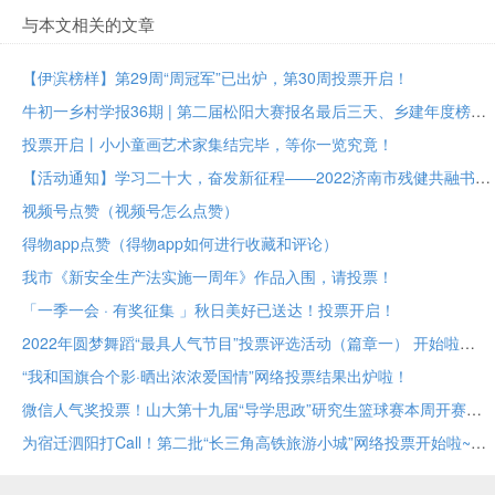
与本文相关的文章
【伊滨榜样】第29周“周冠军”已出炉，第30周投票开启！
牛初一乡村学报36期 | 第二届松阳大赛报名最后三天、乡建年度榜样大众投票进行中
投票开启丨小小童画艺术家集结完毕，等你一览究竟！
【活动通知】学习二十大，奋发新征程——2022济南市残健共融书法美术作品展投票评选
视频号点赞（视频号怎么点赞）
得物app点赞（得物app如何进行收藏和评论）
我市《新安全生产法实施一周年》作品入围，请投票！
「一季一会 · 有奖征集 」秋日美好已送达！投票开启！
2022年圆梦舞蹈“最具人气节目”投票评选活动（篇章一） 开始啦
“我和国旗合个影·晒出浓浓爱国情”网络投票结果出炉啦！
微信人气奖投票！山大第十九届“导学思政”研究生篮球赛本周开赛！
为宿迁泗阳打Call！第二批“长三角高铁旅游小城”网络投票开始啦~