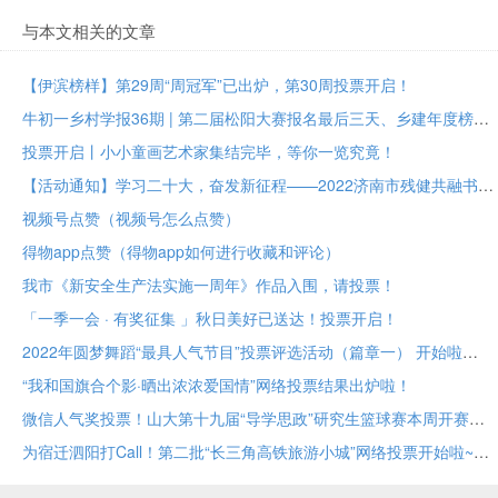
与本文相关的文章
【伊滨榜样】第29周“周冠军”已出炉，第30周投票开启！
牛初一乡村学报36期 | 第二届松阳大赛报名最后三天、乡建年度榜样大众投票进行中
投票开启丨小小童画艺术家集结完毕，等你一览究竟！
【活动通知】学习二十大，奋发新征程——2022济南市残健共融书法美术作品展投票评选
视频号点赞（视频号怎么点赞）
得物app点赞（得物app如何进行收藏和评论）
我市《新安全生产法实施一周年》作品入围，请投票！
「一季一会 · 有奖征集 」秋日美好已送达！投票开启！
2022年圆梦舞蹈“最具人气节目”投票评选活动（篇章一） 开始啦
“我和国旗合个影·晒出浓浓爱国情”网络投票结果出炉啦！
微信人气奖投票！山大第十九届“导学思政”研究生篮球赛本周开赛！
为宿迁泗阳打Call！第二批“长三角高铁旅游小城”网络投票开始啦~