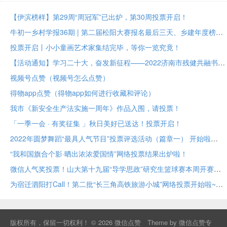
【伊滨榜样】第29周“周冠军”已出炉，第30周投票开启！
牛初一乡村学报36期 | 第二届松阳大赛报名最后三天、乡建年度榜样大众投票进行中
投票开启丨小小童画艺术家集结完毕，等你一览究竟！
【活动通知】学习二十大，奋发新征程——2022济南市残健共融书法美术作品展投票评选
视频号点赞（视频号怎么点赞）
得物app点赞（得物app如何进行收藏和评论）
我市《新安全生产法实施一周年》作品入围，请投票！
「一季一会 · 有奖征集 」秋日美好已送达！投票开启！
2022年圆梦舞蹈“最具人气节目”投票评选活动（篇章一） 开始啦
“我和国旗合个影·晒出浓浓爱国情”网络投票结果出炉啦！
微信人气奖投票！山大第十九届“导学思政”研究生篮球赛本周开赛！
为宿迁泗阳打Call！第二批“长三角高铁旅游小城”网络投票开始啦~
版权所有，保留一切权利！ © 2026
微信点赞
Theme by
微信点赞专