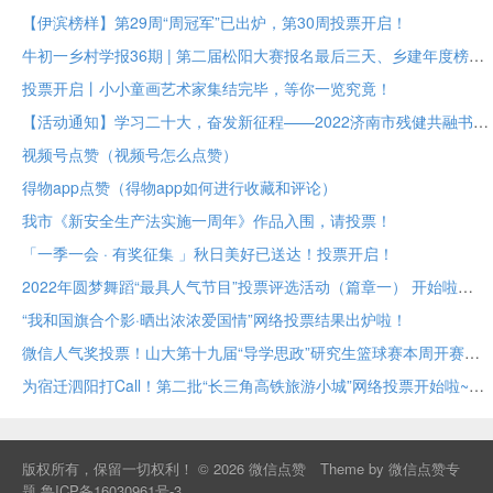
【伊滨榜样】第29周“周冠军”已出炉，第30周投票开启！
牛初一乡村学报36期 | 第二届松阳大赛报名最后三天、乡建年度榜样大众投票进行中
投票开启丨小小童画艺术家集结完毕，等你一览究竟！
【活动通知】学习二十大，奋发新征程——2022济南市残健共融书法美术作品展投票评选
视频号点赞（视频号怎么点赞）
得物app点赞（得物app如何进行收藏和评论）
我市《新安全生产法实施一周年》作品入围，请投票！
「一季一会 · 有奖征集 」秋日美好已送达！投票开启！
2022年圆梦舞蹈“最具人气节目”投票评选活动（篇章一） 开始啦
“我和国旗合个影·晒出浓浓爱国情”网络投票结果出炉啦！
微信人气奖投票！山大第十九届“导学思政”研究生篮球赛本周开赛！
为宿迁泗阳打Call！第二批“长三角高铁旅游小城”网络投票开始啦~
版权所有，保留一切权利！ © 2026
微信点赞
Theme by
微信点赞专
题
鲁ICP备16030961号-3