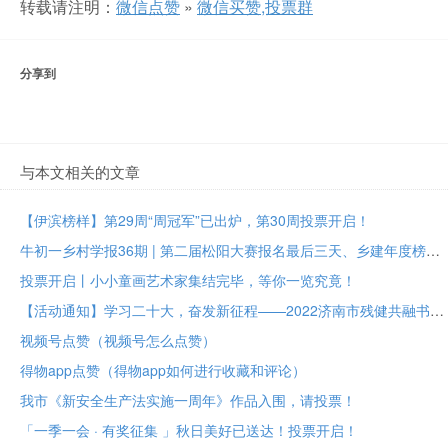
转载请注明：
微信点赞
»
微信买赞,投票群
分享到
与本文相关的文章
【伊滨榜样】第29周“周冠军”已出炉，第30周投票开启！
牛初一乡村学报36期 | 第二届松阳大赛报名最后三天、乡建年度榜样大众投票进行中
投票开启丨小小童画艺术家集结完毕，等你一览究竟！
【活动通知】学习二十大，奋发新征程——2022济南市残健共融书法美术作品展投票评选
视频号点赞（视频号怎么点赞）
得物app点赞（得物app如何进行收藏和评论）
我市《新安全生产法实施一周年》作品入围，请投票！
「一季一会 · 有奖征集 」秋日美好已送达！投票开启！