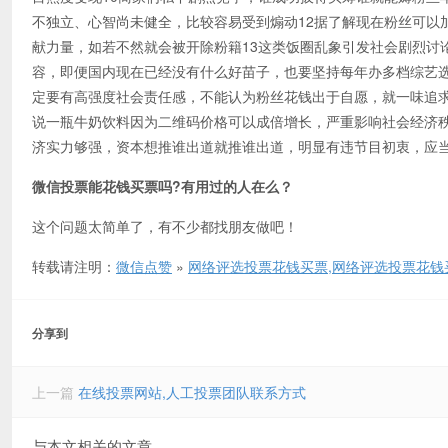
不独立、心智尚未健全，比较容易受到煽动12据了解现在粉丝可以
献力量，如若不然就会被开除粉籍13这类饭圈乱象引发社会剧烈讨
容，即便国内现在已经没有什么好苗子，也要坚持每年办多档综艺选
定要有高强度社会责任感，不能认为粉丝花钱出于自愿，就一味追求
说一瓶牛奶饮料因为二维码价格可以成倍增长，严重影响社会经济秩
济实力够强，资本想推谁出道就推谁出道，明显有违节目初衷，应当予以制止
微信投票能花钱买票吗?有用过的人在么？
这个问题太简单了，有不少都找朋友做吧！
转载请注明：
微信点赞
»
网络评选投票花钱买票,网络评选投票花钱
分享到
上一篇
在线投票网站,人工投票团队联系方式
与本文相关的文章