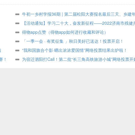
牛初一乡村学报36期 | 第二届松阳大赛报名最后三天、乡建
众投票进行中
【活动通知】学习二十大，奋发新征程——2022济南市残健
术作品展投票评选
得物app点赞（得物app如何进行收藏和评论）
「一季一会 · 有奖征集 」秋日美好已送达！投票开启！
啦
“我和国旗合个影·晒出浓浓爱国情”网络投票结果出炉啦！
赛！
为宿迁泗阳打Call！第二批“长三角高铁旅游小城”网络投票开