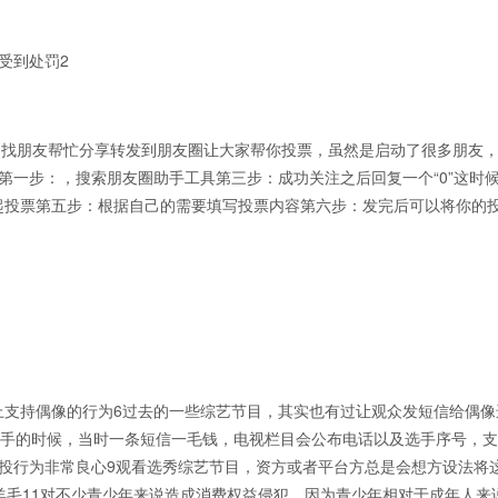
受到处罚2
的是多找朋友帮忙分享转发到朋友圈让大家帮你投票，虽然是启动了很多朋友
第一步：，搜索朋友圈助手工具第三步：成功关注之后回复一个“0”这时
起投票第五步：根据自己的需要填写投票内容第六步：发完后可以将你的
上支持偶像的行为6过去的一些综艺节目，其实也有过让观众发短信给偶像
选手的时候，当时一条短信一毛钱，电视栏目会公布电话以及选手序号，
投行为非常良心9观看选秀综艺节目，资方或者平台方总是会想方设法将
羊毛11对不少青少年来说造成消费权益侵犯，因为青少年相对于成年人来