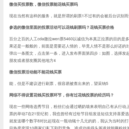
微信买投票数，微信投票能花钱买票吗
现在当然有这样的服务，就是所谓的刷票1不过有的会被后台识别而
参选的微信里面的投票活动可以花钱刷票吗？花钱买票价格
百分之百的人工cda微拉wen票5460以诚信为本真正拉票的目
果还是一般般的，前面是需要还人情的，毕竟人情不是那么好还的3
弹出一条图文，点击第一条，进入发布界面第四步：如图，选择发
朋友或者朋友圈其他地方4
微信投票活动能不能花钱买票
能，但是不建议进行刷票，很容易被查出来的，望采纳5
网综不得设置花钱买投票环节，你有过花钱投票的经历吗？
现在一些网络选秀节目，粉丝们会通过晒奶墙来表明自己有从行动
票的举动7在21世纪初，我也曾经有过给节目组发送短信支持喜爱
就发送哪个数字8对比起现在一瓶动辄十几元的奶，我认为当时的打
目热度变现10商家们私下剧烈竞争，谁成功拔得头筹谁就能薅粉丝