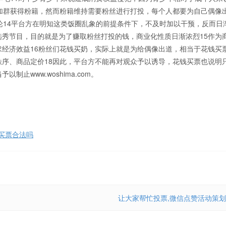
加群获得粉籍，然而粉籍维持需要粉丝进行打投，每个人都要为自己偶像
论14平台方在明知这类饭圈乱象的前提条件下，不及时加以干预，反而日
秀节目，目的就是为了赚取粉丝打投的钱，商业化性质日渐浓烈15作为
经济效益16粉丝们花钱买奶，实际上就是为给偶像出道，相当于花钱买票
序、商品定价18因此，平台方不能再对观众予以诱导，花钱买票也说明
www.woshima.com。
买票合法吗
让大家帮忙投票,微信点赞活动策划