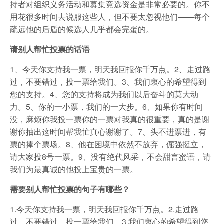
持者对组织义务活动和募集竞选资金是非常必要的。你不
用花很多时间去说服这些人，但不要太忽视他们——每个
疏远他的后盾的候选人几乎都会完蛋的。
请别人帮忙投票的话语
1、今天你支持我一票，明天我回报你千万点。2、走过路
过，不要错过，投一票给我们。3、我们衷心的希望得到
您的支持。4、您的支持将成为我们以后奋斗的莫大动
力。5、你的一小票，我们的一大步。6、如果你有时间
没，麻烦你我投一票你的一票对我真的很重要，真的是谢
谢你抽出这时间帮我忙真心谢谢了。7、头不进票进，有
票的捧个票场。8、他在困境中依然不放弃，倔强挺立，
请大家投8号一票。9、没有绝代风采，不会甜言蜜语，请
我们为最真诚的他投上宝贵的一票。
需要别人帮忙投票的句子有哪些？
1.今天你支持我一票，明天我回报你千万点。2.走过路
过，不要错过，投一票给我们。3.我们衷心的希望得到您