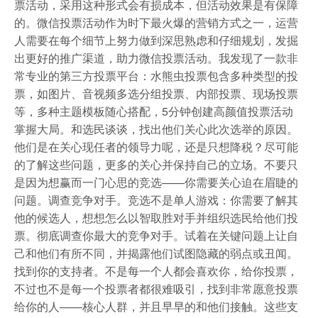
票活动，采用这种形式会有损成本，但活动效果是有保障
的。微信投票活动作为时下最火爆的营销方式之一，运营
人需要在每个细节上努力做到深思熟虑和仔细规划，发掘
出更好的推广渠道，助力微信投票活动。我发现了一款非
常专业的第三方投票平台：水熊虫投票包含多种类型的投
票，如图片、音视频多选分组投票、内部投票、现场投票
等，多种主题模板随心搭配，5分钟创建高颜值投票活动
掌握大局。和选民谈谈，找出他们关心此次选举的原因。
他们是在关心现任者的领导力呢，还是只想降税？尽可能
的了解这些问题，更多的关心并保持自己的立场。不要只
是因为想赢而一门心思的竞选——你需要关心迫在眉睫的
问题。调查竞争对手。竞选不是单人游戏：你需要了解其
他的候选人，想想怎么以智取胜对手并组织选民给他们投
票。彻底调查你最大的竞争对手。试着在关键问题上让自
己和他们有所不同，并揭露他们试图隐藏的弱点或丑闻。
找到你的支持者。不是每一个人都会喜欢你，给你投票，
不过也不是每一个投票者都很难吸引，找到非常愿意投票
给你的人——核心人群，并且早早的和他们接触。这些支