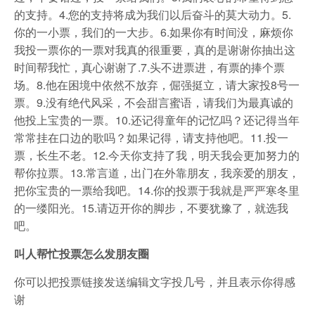
的支持。4.您的支持将成为我们以后奋斗的莫大动力。5.
你的一小票，我们的一大步。6.如果你有时间没，麻烦你
我投一票你的一票对我真的很重要，真的是谢谢你抽出这
时间帮我忙，真心谢谢了.7.头不进票进，有票的捧个票
场。8.他在困境中依然不放弃，倔强挺立，请大家投8号一
票。9.没有绝代风采，不会甜言蜜语，请我们为最真诚的
他投上宝贵的一票。10.还记得童年的记忆吗？还记得当年
常常挂在口边的歌吗？如果记得，请支持他吧。11.投一
票，长生不老。12.今天你支持了我，明天我会更加努力的
帮你拉票。13.常言道，出门在外靠朋友，我亲爱的朋友，
把你宝贵的一票给我吧。14.你的投票于我就是严严寒冬里
的一缕阳光。15.请迈开你的脚步，不要犹豫了，就选我
吧。
叫人帮忙投票怎么发朋友圈
你可以把投票链接发送编辑文字投几号，并且表示你得感
谢