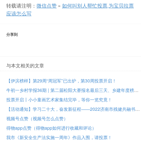
转载请注明：
微信点赞
»
如何叫别人帮忙投票,为宝贝拉票
应该怎么写
分享到
与本文相关的文章
【伊滨榜样】第29周“周冠军”已出炉，第30周投票开启！
牛初一乡村学报36期 | 第二届松阳大赛报名最后三天、乡建年度榜样大众投票进行中
投票开启丨小小童画艺术家集结完毕，等你一览究竟！
【活动通知】学习二十大，奋发新征程——2022济南市残健共融书法美术作品展投票评选
视频号点赞（视频号怎么点赞）
得物app点赞（得物app如何进行收藏和评论）
我市《新安全生产法实施一周年》作品入围，请投票！