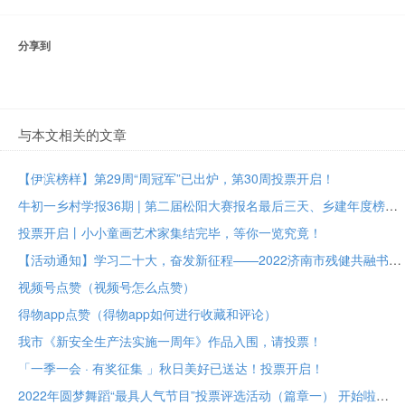
分享到
与本文相关的文章
【伊滨榜样】第29周“周冠军”已出炉，第30周投票开启！
牛初一乡村学报36期 | 第二届松阳大赛报名最后三天、乡建年度榜样大众投票进行中
投票开启丨小小童画艺术家集结完毕，等你一览究竟！
【活动通知】学习二十大，奋发新征程——2022济南市残健共融书法美术作品展投票评选
视频号点赞（视频号怎么点赞）
得物app点赞（得物app如何进行收藏和评论）
我市《新安全生产法实施一周年》作品入围，请投票！
「一季一会 · 有奖征集 」秋日美好已送达！投票开启！
2022年圆梦舞蹈“最具人气节目”投票评选活动（篇章一） 开始啦