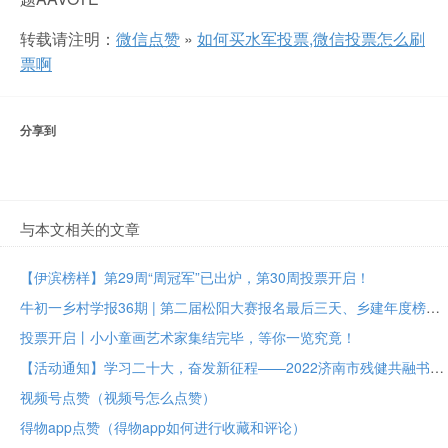
转载请注明：
微信点赞
»
如何买水军投票,微信投票怎么刷
票啊
分享到
与本文相关的文章
【伊滨榜样】第29周“周冠军”已出炉，第30周投票开启！
牛初一乡村学报36期 | 第二届松阳大赛报名最后三天、乡建年度榜样大众投票进行中
投票开启丨小小童画艺术家集结完毕，等你一览究竟！
【活动通知】学习二十大，奋发新征程——2022济南市残健共融书法美术作品展投票评选
视频号点赞（视频号怎么点赞）
得物app点赞（得物app如何进行收藏和评论）