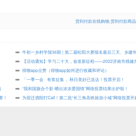
货到付款在线购物,货到付款商品
牛初一乡村学报36期 | 第二届松阳大赛报名最后三天、乡建
众投票进行中
【活动通知】学习二十大，奋发新征程——2022济南市残健
术作品展投票评选
得物app点赞（得物app如何进行收藏和评论）
「一季一会 · 有奖征集 」秋日美好已送达！投票开启！
啦
“我和国旗合个影·晒出浓浓爱国情”网络投票结果出炉啦！
赛！
为宿迁泗阳打Call！第二批“长三角高铁旅游小城”网络投票开