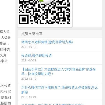
是指人类
点赞文章推荐
。人类最
微商怎么做群营销(微商群营销方案)
的制品，
2021-10-18
衣服种类
夹克
投票群,微信帮助投票
2021-10-27
吊带裙
【副会长单位】大族数控进入“深圳知名品牌”候选名
单，快来投票助力吧！
2022-12-19
己的位置
为什么微信突然不能投票了,微信投票太多被限制怎么
自动根据
解除
可以看到
2021-10-24
以按照物