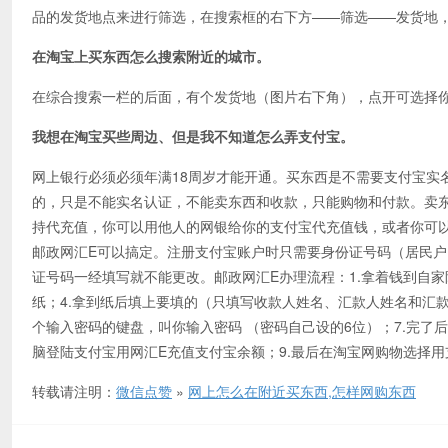
品的发货地点来进行筛选，在搜索框的右下方——筛选——发货地
在淘宝上买东西怎么搜索附近的城市。
在综合搜索一栏的后面，有个发货地（图片右下角），点开可选择
我想在淘宝买些周边、但是我不知道怎么弄支付宝。
网上银行必须必须年满18周岁才能开通。买东西是不需要支付宝实
的，只是不能实名认证，不能卖东西和收款，只能购物和付款。卖东
持代充值，你可以用他人的网银给你的支付宝代充值钱，或者你可以
邮政网汇E可以搞定。注册支付宝账户时只需要身份证号码（居民
证号码一经填写就不能更改。邮政网汇E办理流程：1.拿着钱到自家附
纸；4.拿到纸后填上要填的（只填写收款人姓名、汇款人姓名和汇款金
个输入密码的键盘，叫你输入密码 （密码自己设的6位）；7.完了
脑登陆支付宝用网汇E充值支付宝余额；9.最后在淘宝网购物选择用
转载请注明：
微信点赞
»
网上怎么在附近买东西,怎样网购东西