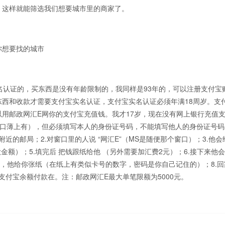
，这样就能筛选我们想要城市里的商家了。
你想要找的城市
名认证的，买东西是没有年龄限制的，我同样是93年的，可以注册支付宝
西和收款才需要支付宝实名认证，支付宝实名认证必须年满18周岁。支
用邮政网汇E网你的支付宝充值钱。我才17岁，现在没有网上银行充值
户口薄上有），但必须填写本人的身份证号码，不能填写他人的身份证号码
近的邮局；2.对窗口里的人说 “网汇E”（MS是随便那个窗口）；3.他会
额）；5.填完后 把钱跟纸给他 （另外需要加汇费2元）；6.接下来他
后，他给你张纸（在纸上有类似卡号的数字，密码是你自己记住的）；8.
支付宝余额付款在。注：邮政网汇E最大单笔限额为5000元。