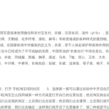
用百度或者使用微信和支付宝支付。衣服，汉语名词，读作（yī fu），
丝绸、天鹅绒、化学纤维、涤纶、麻等）等材质做成的各种样式的遮挡物
制成。在国家标准中对服装的定义为，衣裳，穿于人体起保护和装饰作用
当今已经成为了不可或缺的东西，中国常说的“衣食住行”中排在首位。
袖、外套、羽绒服、西服、胸罩、裘皮、马夹、T恤、背心、卫衣、大衣、
裤、牛仔裤、中裤等。长袍包括：短裙、长裙、连身装、母子装、袍子、
、打开 手机淘宝找到社区 3、选择摇一摇可以通过在软件中开启自
手机淘宝怎么找同城第一种方式就是打开自己的位置信息，然后淘宝就会
我们点击我的淘宝；之后我们点击设置；然后我们点击通用；之后我们就
出的界面，我们点击确定；这样我们就开启了位置服务了。第二种就是可