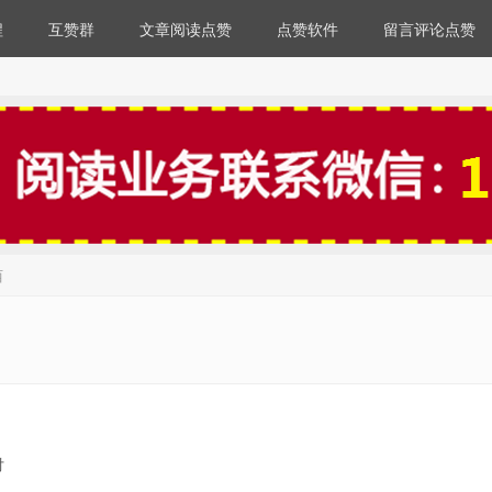
程
互赞群
文章阅读点赞
点赞软件
留言评论点赞
西
付