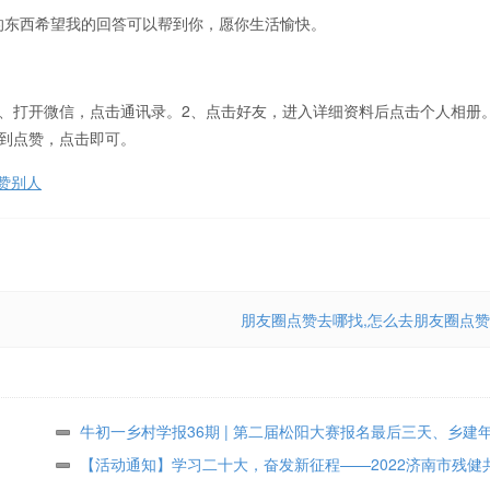
的东西希望我的回答可以帮到你，愿你生活愉快。
、打开微信，点击通讯录。2、点击好友，进入详细资料后点击个人相册
到点赞，点击即可。
赞别人
朋友圈点赞去哪找,怎么去朋友圈点赞
牛初一乡村学报36期 | 第二届松阳大赛报名最后三天、乡建
众投票进行中
【活动通知】学习二十大，奋发新征程——2022济南市残健