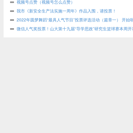
视频号点赞（视频号怎么点赞）
我市《新安全生产法实施一周年》作品入围，请投票！
2022年圆梦舞蹈“最具人气节目”投票评选活动（篇章一） 开始
微信人气奖投票！山大第十九届“导学思政”研究生篮球赛本周开