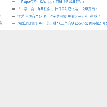
术作品展投票评选
得物app点赞（得物app如何进行收藏和评论）
「一季一会 · 有奖征集 」秋日美好已送达！投票开启！
啦
“我和国旗合个影·晒出浓浓爱国情”网络投票结果出炉啦！
赛！
为宿迁泗阳打Call！第二批“长三角高铁旅游小城”网络投票开