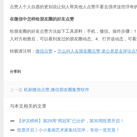
点赞人个人自愿的更别说让别人帮其他人点赞不要去强求这些浮夸
在微信中怎样给朋友圈的好友点赞
给朋友圈的好友点赞方法如下工具原料：手机，微信。操作步骤：1
入对方相册后，可以看到发过的朋友圈动态。4、打开该动态，可看
转载请注明：
微信点赞
»
怎么叫人去朋友圈点赞,老公老是去评论点
分享到
上一篇
机刷微信点赞,微信朋友圈集赞软件
与本文相关的文章
【伊滨榜样】第29周“周冠军”已出炉，第30周投票开启！
投票开启丨小小童画艺术家集结完毕，等你一览究竟！