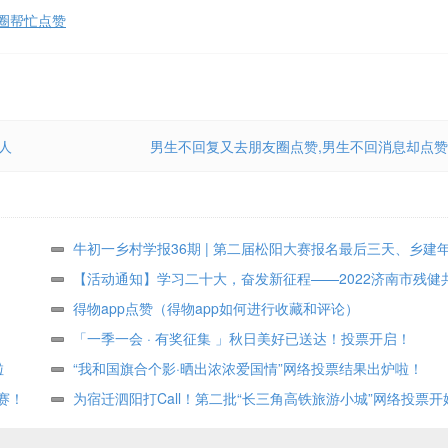
圈帮忙点赞
人
男生不回复又去朋友圈点赞,男生不回消息却点赞
牛初一乡村学报36期 | 第二届松阳大赛报名最后三天、乡建
众投票进行中
【活动通知】学习二十大，奋发新征程——2022济南市残健
术作品展投票评选
得物app点赞（得物app如何进行收藏和评论）
「一季一会 · 有奖征集 」秋日美好已送达！投票开启！
啦
“我和国旗合个影·晒出浓浓爱国情”网络投票结果出炉啦！
赛！
为宿迁泗阳打Call！第二批“长三角高铁旅游小城”网络投票开