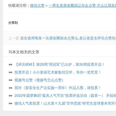
转载请注明：
微信点赞
»
一男生发朋友圈就让你去点赞,怎么让朋友
分享到
上一篇
追女孩用每发一次朋友圈就去点赞么,老公老是去评论点赞别
与本文相关的文章
【伊滨榜样】第29周“周冠军”已出炉，第30周投票开启！
投票开启丨小小童画艺术家集结完毕，等你一览究竟！
视频号点赞（视频号怎么点赞）
我市《新安全生产法实施一周年》作品入围，请投票！
2022年圆梦舞蹈“最具人气节目”投票评选活动（篇章一） 开始
微信人气奖投票！山大第十九届“导学思政”研究生篮球赛本周开