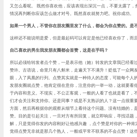
又怎么看呢。 既然你喜欢他，应该表现出深沉一点，不要太露了，
情况再判断你应该怎么做才对号。既然喜欢就努力吧。祝你成功。
如果一个男人，不管你在朋友圈里发了什么，都会为你点赞的。是
这样还不能说明是爱，但是最起码可以肯定是他已经喜欢你了，而且
自己喜欢的男生我发朋友圈都会首赞，这是在乎吗？
所以必须给转发者点个赞，一是表示他（她）转发的文章我已经看
赞许。古语说，命里只有八斛米，走遍天下不满升！贬低了一众网
眼，入了凤凰的行列。点赞其实就是一种待人的态度，可能每个人
发朋友圈就点赞，他肯定很在意你，注意你的一举一动，这就要看
于内容和意义。不现实，不公正客观，一般的人看了也就是看了，
们才会关注和支持你。还是同事？或是不太熟识的人？这一点很重
方面，然后再根据你的观察从细节上看待这个问题。没有结婚的，
赞。目的是引起关注，一旦对方有所回复，就立即响应，寻找话题
解，只是觉得你发的内容刚好让他感兴趣 ，点个赞是对你的一种肯
觉得点赞无非就是那几个熟人，一般或平常不联系的不会点赞！这