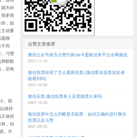
，因为对
。很多情
合你，如
生主动要
话题聊
点赞文章推荐
是不同
方。习惯
微信公众号留言点赞代刷,ks卡盟刷业务平台全网最低
选择默默
2021-11-14
悔，后悔
微信投票投错了怎么重新投票,(微信匿名投票发起者
能看到吗)
2021-10-23
微信买票,微信投票有人买票能查出来吗
小。雨
2021-10-26
难以保持
微信投票中怎么判断是否刷票，如何正确的进行微信
他又做得
投票以及点赞
没有，怕
2021-09-05
虑。不