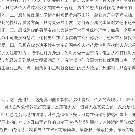
你，只有两个人通过相处才知道合不合适。男生的想法有时候是很奇怪的
同的。二、想和你做朋友爱情有时候是着急不来的，越着急只会弄巧成拙
彼此的性格品质各方面。只有先做成朋友，才能近距离的考量对方适不适
问题。三、想成为你的男朋友越长大越对平常异性保持理性，如果一个男
动就不可能没有想法，这种男生加了微信会主动和你说话，还经常和你找
恋爱。四、只想在你身边不敢有太多企图每个人对待爱情和喜欢的人方式
默的关注着对方，陪伴在对方身边，为对方做一些事情，但是从不打扰对
况，能经常见到她就觉得很满足了。有时候他们会因为女孩优秀而自卑，
男生就要主动一点，因为你不主动就会让别的男人抢走。到那时，只会后
一动，这不是碰巧，这是说明他喜欢你。男生喜欢一个人的表现：1、胆子
。”男人面对爱情的最好态度，是落落大方，但男人在真爱面前，又总是
，然后总是为此感到纠结，甚至是惶惶不安，可是在偷偷守护这件事上，
配不上的自卑，以及由于这样的自卑而变得拘谨和胆小，连接近的勇气都
判断自己的情感，就看自己在谁面前最简单、最舒服、最放得开、最没有顾