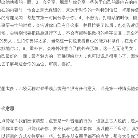
现出他幼稚的一面。3、会分享。愿意与你分享一些关于自己的最内在的内
内在的内容时，他会是毫无保留的，来源于对你的一种特别信任，肯定你
己的有趣见闻，都想在第一时间分享于你。4、不敷衍。打电话的时候，能
有事要去忙的时候，会告诉你自己有什么事，并且忙完了以后，也会告诉
时候，会特别想要把话题进行下去，不会有那种很敷衍的单字回复，完全
你的男人，生怕你要得太多。当然这一切也要看自己的能力和条件，在允许
默默地付出。6、重外在。会格外注意自己的外在形象，这一点无论男女，
自己最好的一面，最有魅力的一面展现给对方，也可以说是很用心了。因
及去了解与迎合你的品位、审美、喜好。
不要想太多，比较无聊时候手贱点赞完全没有任何意义。若是第一种情况他
什么意思
又点赞呢？我们应该清楚，点赞是一种普遍的行为，也就是古人说的，逢
而你喜欢他，只能代表你，并不代表他也喜欢你，所以他不回应你。 其
，以距离的方式交往更好一些。如果在朋友圈里都不给点赞，那会太伤你