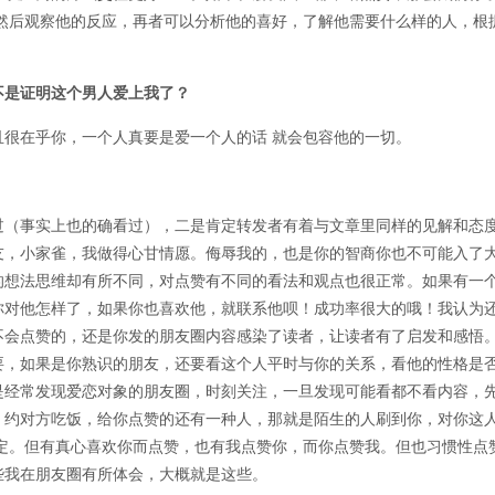
然后观察他的反应，再者可以分析他的喜好，了解他需要什么样的人，根
不是证明这个男人爱上我了？
很在乎你，一个人真要是爱一个人的话 就会包容他的一切。
过（事实上也的确看过），二是肯定转发者有着与文章里同样的见解和态
友，小家雀，我做得心甘情愿。侮辱我的，也是你的智商你也不可能入了大
的想法思维却有所不同，对点赞有不同的看法和观点也很正常。如果有一
你对他怎样了，如果你也喜欢他，就联系他呗！成功率很大的哦！我认为
不会点赞的，还是你发的朋友圈内容感染了读者，让读者有了启发和感悟
要，如果是你熟识的朋友，还要看这个人平时与你的关系，看他的性格是
是经常发现爱恋对象的朋友圈，时刻关注，一旦发现可能看都不看内容，
，约对方吃饭，给你点赞的还有一种人，那就是陌生的人刷到你，对你这
定。但有真心喜欢你而点赞，也有我点赞你，而你点赞我。但也习惯性点
些我在朋友圈有所体会，大概就是这些。