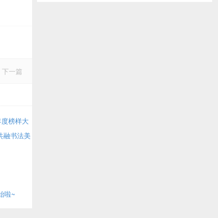
下一篇
年度榜样大
共融书法美
始啦~