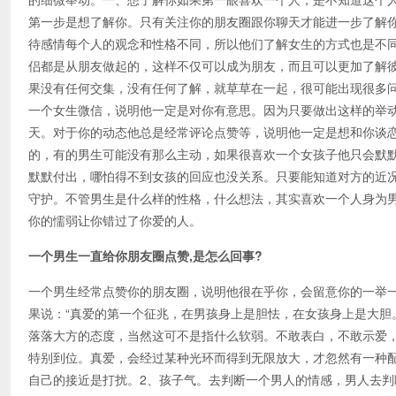
第一步是想了解你。只有关注你的朋友圈跟你聊天才能进一步了解
待感情每个人的观念和性格不同，所以他们了解女生的方式也是不
侣都是从朋友做起的，这样不仅可以成为朋友，而且可以更加了解
果没有任何交集，没有任何了解，就草草在一起，很可能出现很多
一个女生微信，说明他一定是对你有意思。因为只要做出这样的举
天。对于你的动态他总是经常评论点赞等，说明他一定是想和你谈
的，有的男生可能没有那么主动，如果很喜欢一个女孩子他只会默
默默付出，哪怕得不到女孩的回应也没关系。只要能知道对方的近
守护。不管男生是什么样的性格，什么想法，其实喜欢一个人身为
你的懦弱让你错过了你爱的人。
一个男生一直给你朋友圈点赞,是怎么回事?
一个男生经常点赞你的朋友圈，说明他很在乎你，会留意你的一举
果说：“真爱的第一个征兆，在男孩身上是胆怯，在女孩身上是大胆
落落大方的态度，当然这可不是指什么软弱。不敢表白，不敢示爱
特别到位。真爱，会经过某种光环而得到无限放大，才忽然有一种
自己的接近是打扰。2、孩子气。去判断一个男人的情感，男人去