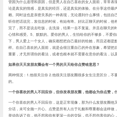
管因为什么道理和原因，但是男人在自己喜欢的女人面前，常常表
论是真实的情感，是真实的经历，还是真实的体验。在分享这些最
赖。同时这也是亲密关系的一种表现，无论遇到什么事情，包括自
听你把话说完，发信息的时候，有始有终。好比正聊天的时候，他
完了，而不是说去吃饭，去洗澡，结果一去不复返。并且在聊天的
心情和感受。5、默默的。爱你的男人，生怕给你的不够多，不爱
下，男人爱上一个女人，确实都想把自己最好的给她，而且还都是
样。在自己喜欢的人面前，就是会很注重自己的外在形象，希望把
重要，才无所谓你的看法，或者也根本就不需要在意你的看法，以
如果你天天发朋友圈会有一个男的天天给你点赞啥意思？
两种情况：1.他很关注你 2.他很关注朋友圈很多女生注意区分，
的。
一个你喜欢的男人不回应你，但你发表朋友圈，他都会为你点赞，
一个你喜欢的男人不回应你，这是正常现像，那为什么发朋友圈他
分话，未可全抛一片心。点赞是所有人出于礼貌和尊重都会这样做，
举动告诉了你，他不想和你有更深一步的交际，也不想伤害你的心