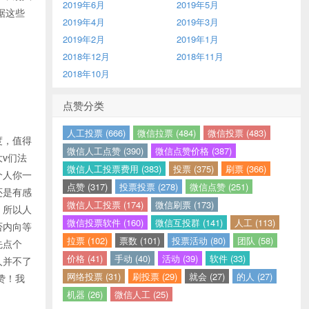
2019年6月
2019年5月
据这些
2019年4月
2019年3月
2019年2月
2019年1月
2018年12月
2018年11月
2018年10月
点赞分类
人工投票 (666)
微信拉票 (484)
微信投票 (483)
度，值得
微信人工点赞 (390)
微信点赞价格 (387)
v们法
微信人工投票费用 (383)
投票 (375)
刷票 (366)
个人你一
点赞 (317)
投票投票 (278)
微信点赞 (251)
还是有感
微信人工投票 (174)
微信刷票 (173)
。所以人
微信投票软件 (160)
微信互投群 (141)
人工 (113)
否内向等
拉票 (102)
票数 (101)
投票活动 (80)
团队 (58)
先点个
价格 (41)
手动 (40)
活动 (39)
软件 (33)
人并不了
网络投票 (31)
刷投票 (29)
就会 (27)
的人 (27)
赞！我
机器 (26)
微信人工 (25)