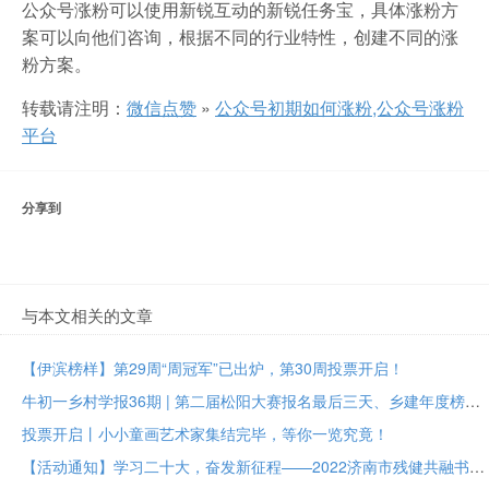
公众号涨粉可以使用新锐互动的新锐任务宝，具体涨粉方
案可以向他们咨询，根据不同的行业特性，创建不同的涨
粉方案。
转载请注明：
微信点赞
»
公众号初期如何涨粉,公众号涨粉
平台
分享到
与本文相关的文章
【伊滨榜样】第29周“周冠军”已出炉，第30周投票开启！
牛初一乡村学报36期 | 第二届松阳大赛报名最后三天、乡建年度榜样大众投票进行中
投票开启丨小小童画艺术家集结完毕，等你一览究竟！
【活动通知】学习二十大，奋发新征程——2022济南市残健共融书法美术作品展投票评选