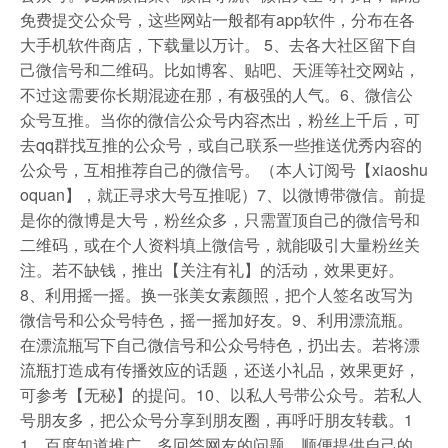
免费提交公众号，这些网站一般都有app软件，分布在各
大手机软件商店，下载量以万计。 5、去各大社区留下自
己微信号和二维码。比如博客、贴吧、天涯等社交网站，
不过这需要你长期混迹在那，有极强的人气。6、微信公
众号互推。当你的微信公众号内容杰出，粉丝上千后，可
去qq群找互推的公众号，或自己联系一些推送优秀内容的
公众号，互相推荐自己的微信号。（本人订阅号【xiaoshu
oquan】，就正寻求大号互推呢）7、以微博带微信。前提
是你的微博是大号，粉丝众多，只需置顶自己的微信号和
二维码，或在个人资料填上微信号，就能吸引大量粉丝关
注。若不缺钱，推出【关注有礼】的活动，效果更好。
8、利用摇一摇。换一张美女素颜照，把个人签名改写为
微信号和公众号特色，摇一摇加好友。9、利用漂流瓶。
在漂流瓶写下自己微信号和公众号特色，扔出去。若将漂
流瓶打造成有传播效应的话题，还送小礼品，效果更好，
可参考【无秘】的提问。10、以私人号带公众号。若私人
号朋友多，把公众号分享到朋友圈，再呼吁朋友转载。1
1、百度知道推广。多回答网友的问题，顺便提供自己的