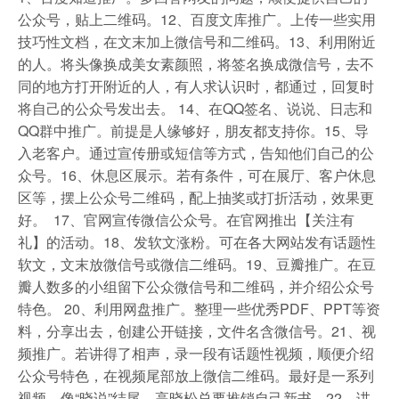
公众号，贴上二维码。12、百度文库推广。上传一些实用
技巧性文档，在文末加上微信号和二维码。13、利用附近
的人。将头像换成美女素颜照，将签名换成微信号，去不
同的地方打开附近的人，有人求认识时，都通过，回复时
将自己的公众号发出去。 14、在QQ签名、说说、日志和
QQ群中推广。前提是人缘够好，朋友都支持你。15、导
入老客户。通过宣传册或短信等方式，告知他们自己的公
众号。16、休息区展示。若有条件，可在展厅、客户休息
区等，摆上公众号二维码，配上抽奖或打折活动，效果更
好。 17、官网宣传微信公众号。在官网推出【关注有
礼】的活动。18、发软文涨粉。可在各大网站发有话题性
软文，文末放微信号或微信二维码。19、豆瓣推广。在豆
瓣人数多的小组留下公众微信号和二维码，并介绍公众号
特色。 20、利用网盘推广。整理一些优秀PDF、PPT等资
料，分享出去，创建公开链接，文件名含微信号。21、视
频推广。若讲得了相声，录一段有话题性视频，顺便介绍
公众号特色，在视频尾部放上微信二维码。最好是一系列
视频。像“晓说”结尾，高晓松总要推销自己新书。22、讲