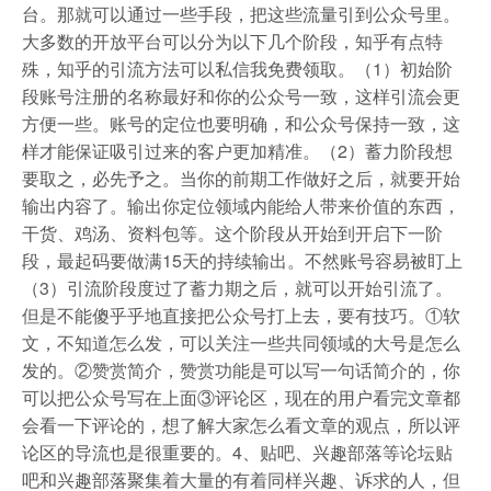
台。那就可以通过一些手段，把这些流量引到公众号里。
大多数的开放平台可以分为以下几个阶段，知乎有点特
殊，知乎的引流方法可以私信我免费领取。（1）初始阶
段账号注册的名称最好和你的公众号一致，这样引流会更
方便一些。账号的定位也要明确，和公众号保持一致，这
样才能保证吸引过来的客户更加精准。（2）蓄力阶段想
要取之，必先予之。当你的前期工作做好之后，就要开始
输出内容了。输出你定位领域内能给人带来价值的东西，
干货、鸡汤、资料包等。这个阶段从开始到开启下一阶
段，最起码要做满15天的持续输出。不然账号容易被盯上
（3）引流阶段度过了蓄力期之后，就可以开始引流了。
但是不能傻乎乎地直接把公众号打上去，要有技巧。①软
文，不知道怎么发，可以关注一些共同领域的大号是怎么
发的。②赞赏简介，赞赏功能是可以写一句话简介的，你
可以把公众号写在上面③评论区，现在的用户看完文章都
会看一下评论的，想了解大家怎么看文章的观点，所以评
论区的导流也是很重要的。4、贴吧、兴趣部落等论坛贴
吧和兴趣部落聚集着大量的有着同样兴趣、诉求的人，但