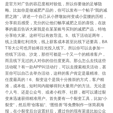
是官方对广告的容忍度相对较低，所以你要做的足够隐
晦。比如你是做减肥产品的，你可以发布一个帖子“我的减
肥之路”，讲述一个自己从小胖墩如何变成小蛮腰的历程，
分享前后感受，充分的让他们畅享减肥之后的喜悦，在故
事的最后告诉大家我是在某某账号买到的减肥产品，特地
分享给大家。这样可以有效导流。5、线下活动近两年，
线上流量红利消失，线上获客成本甚至比线下还要高，BA
T等大公司也开始将目光投入线下。所以你可以去参加一
些线下活动、沙龙，那些可都是一个又一个的精准客户，
而且线下见过的人对你的信任度更高。那么怎么去找这些
活动呢？有一款APP叫活动行，可以去搜索相关活动，甚
至你可以自己去举办活动，这样的客户肯定是最精准、信
任度最高的！6、裂变这个是我十分推崇的方式，客户精
准，成本低，短时间内能够得到大量用户的方法。无论是
个人号、还是公众号、或者小程序、社群，都可以通过裂
变来迅速获得精准用户。首先要有一个裂变工具，比如“小
裂变”，然后用“创客贴”、“图怪兽”等免费制作一张简易海
报，在小裂变后台设置好后，通过你的现有渠道比如公众