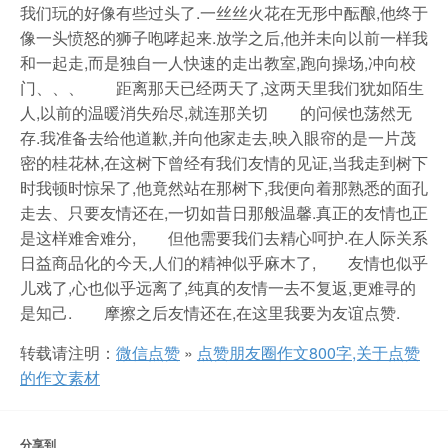
我们玩的好像有些过头了.一丝丝火花在无形中酝酿,他终于
像一头愤怒的狮子咆哮起来.放学之后,他并未向以前一样我
和一起走,而是独自一人快速的走出教室,跑向操场,冲向校
门、、、 距离那天已经两天了,这两天里我们犹如陌生
人,以前的温暖消失殆尽,就连那关切 的问候也荡然无
存.我准备去给他道歉,并向他家走去,映入眼帘的是一片茂
密的桂花林,在这树下曾经有我们友情的见证,当我走到树下
时我顿时惊呆了,他竟然站在那树下,我便向着那熟悉的面孔
走去、只要友情还在,一切如昔日那般温馨.真正的友情也正
是这样难舍难分, 但他需要我们去精心呵护.在人际关系
日益商品化的今天,人们的精神似乎麻木了, 友情也似乎
儿戏了,心也似乎远离了,纯真的友情一去不复返,更难寻的
是知己. 摩擦之后友情还在,在这里我要为友谊点赞.
转载请注明：
微信点赞
»
点赞朋友圈作文800字,关于点赞
的作文素材
分享到