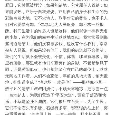
肥田，它甘愿被埋没；如果能铺地，它甘愿任人践踏；如
果能发热，它乐于自我燃烧。它用自己的身子和生命的光
彩装点着大地。它不求诗人、歌手对它的赞赏，也不求人
们对它爱惜有加。它默默地为人民服务，却不求一丝报
酬。我们生活中的许多人也是这样，他们就像一棵棵无名
的小草，在为我们的幸福生活默默地奉献。我常常看到那
些街道清洁工，他们没有很多钱，也没有什么权利，常常
被别人轻视。但如果没有他们，我们的街道就不会整洁，
我们的生活就不会被美化。不信，你瞧，哪里有垃圾，哪
里有脏物，哪里就有他们辛勤劳作的身影。不管是刮风下
雨，还是骄阳似火，他们都能坚守在自己的岗位上，默默
无闻地工作着。人们不会忘记，年前的几场大雪，铺天盖
地，把街道变成了“溜冰场”，就是他们——那些像小草一
般平凡的清洁工叔叔阿姨们，不顾天寒地冻，把冰雪一点
一点地铲去，为我们营造了“平安大道”，营造了舒适和快
乐。小草是坚强不屈的。它们被压在石头下，为了生长，
它们不论石头有多硬，石缝有多窄，都坚强的往上长，突
破重重难关。“离离原上草，一岁一枯荣。野火烧不尽，春