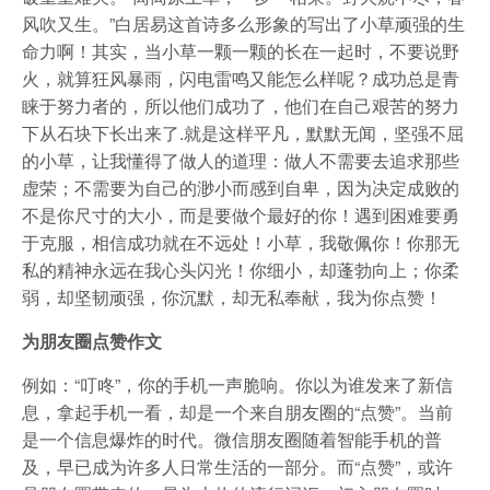
风吹又生。”白居易这首诗多么形象的写出了小草顽强的生
命力啊！其实，当小草一颗一颗的长在一起时，不要说野
火，就算狂风暴雨，闪电雷鸣又能怎么样呢？成功总是青
睐于努力者的，所以他们成功了，他们在自己艰苦的努力
下从石块下长出来了.就是这样平凡，默默无闻，坚强不屈
的小草，让我懂得了做人的道理：做人不需要去追求那些
虚荣；不需要为自己的渺小而感到自卑，因为决定成败的
不是你尺寸的大小，而是要做个最好的你！遇到困难要勇
于克服，相信成功就在不远处！小草，我敬佩你！你那无
私的精神永远在我心头闪光！你细小，却蓬勃向上；你柔
弱，却坚韧顽强，你沉默，却无私奉献，我为你点赞！
为朋友圈点赞作文
例如：“叮咚”，你的手机一声脆响。你以为谁发来了新信
息，拿起手机一看，却是一个来自朋友圈的“点赞”。当前
是一个信息爆炸的时代。微信朋友圈随着智能手机的普
及，早已成为许多人日常生活的一部分。而“点赞”，或许