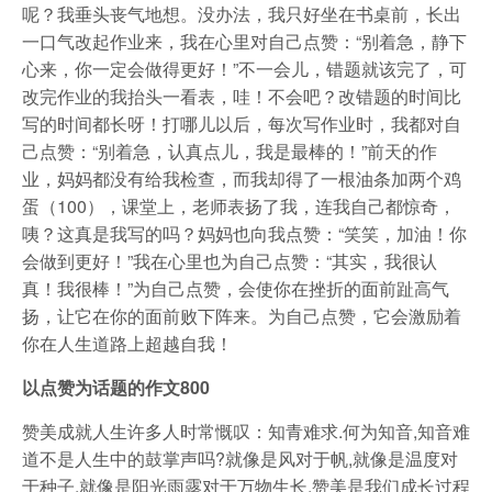
呢？我垂头丧气地想。没办法，我只好坐在书桌前，长出
一口气改起作业来，我在心里对自己点赞：“别着急，静下
心来，你一定会做得更好！”不一会儿，错题就该完了，可
改完作业的我抬头一看表，哇！不会吧？改错题的时间比
写的时间都长呀！打哪儿以后，每次写作业时，我都对自
己点赞：“别着急，认真点儿，我是最棒的！”前天的作
业，妈妈都没有给我检查，而我却得了一根油条加两个鸡
蛋（100），课堂上，老师表扬了我，连我自己都惊奇，
咦？这真是我写的吗？妈妈也向我点赞：“笑笑，加油！你
会做到更好！”我在心里也为自己点赞：“其实，我很认
真！我很棒！”为自己点赞，会使你在挫折的面前趾高气
扬，让它在你的面前败下阵来。为自己点赞，它会激励着
你在人生道路上超越自我！
以点赞为话题的作文800
赞美成就人生许多人时常慨叹：知青难求.何为知音,知音难
道不是人生中的鼓掌声吗?就像是风对于帆,就像是温度对
于种子,就像是阳光雨露对于万物生长,赞美是我们成长过程