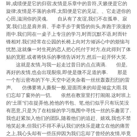
眸,成绩便是它的归宿;友情是乐章中的音符,天籁便是它的
旋律;友情是不落的余晖,太阳便是它的见证、、它走进你的
心田,滋润你的灵魂. 自从有了友谊,我们不在孤单、寂
寞.我们总是肩并肩、手牵手步于黄昏的街头,奔跑于浪漫的
雨中.我们同在一桌子上专注的学习,时而沉默不语,时而针
锋相对.我们经常在公园的长椅上向对方倾诉心中的烦恼与
忧愁,这就像一对生死的恋人把心托付于对方,在此得到了体
贴的宽慰.或者将快乐的事情告诉对方,然后一起开怀大笑.
这就是友情,与我一起走过昔日的点点滴滴. 但是,
再好的友情,也会出现裂痕,即使是微不足道的事. 那是
一个彤云密布的下午,天空中还夹杂着一丝丝轰轰烈烈的雷
声, 仿佛要将人撕裂一般,迎面而来的却是倾盆大雨.我
们忘却了窗外的一切, 依然在教室里打打闹闹.这时班上
的“土匪”们在捉弄他,抢他的书包、笔,他们似乎只有玩笑没
有恶意,只是为了在枯燥的学习氛围中寻找一丝的乐趣罢了.
我也赶紧加入他们的团队,随着他们的追赶、嬉戏,我也不禁
地笑起来,但我们不得不承认我们的快乐是建立在他的痛苦
之上,我心头却有一些压抑因为我们忘却了曾经的友情,毕竟