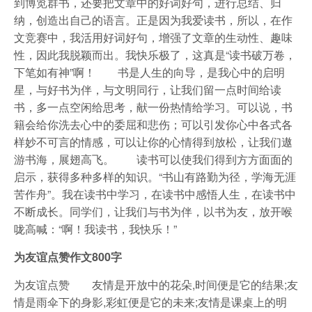
到博览群书，还要把文章中的好词好句，进行总结、归
纳，创造出自己的语言。正是因为我爱读书，所以，在作
文竞赛中，我活用好词好句，增强了文章的生动性、趣味
性，因此我脱颖而出。我快乐极了，这真是“读书破万卷，
下笔如有神”啊！ 书是人生的向导，是我心中的启明
星，与好书为伴，与文明同行，让我们留一点时间给读
书，多一点空闲给思考，献一份热情给学习。可以说，书
籍会给你洗去心中的委屈和悲伤；可以引发你心中各式各
样妙不可言的情感，可以让你的心情得到放松，让我们遨
游书海，展翅高飞。 读书可以使我们得到方方面面的
启示，获得多种多样的知识。“书山有路勤为径，学海无涯
苦作舟”。我在读书中学习，在读书中感悟人生，在读书中
不断成长。同学们，让我们与书为伴，以书为友，放开喉
咙高喊：“啊！我读书，我快乐！”
为友谊点赞作文800字
为友谊点赞 友情是开放中的花朵,时间便是它的结果;友
情是雨伞下的身影,彩虹便是它的未来;友情是课桌上的明