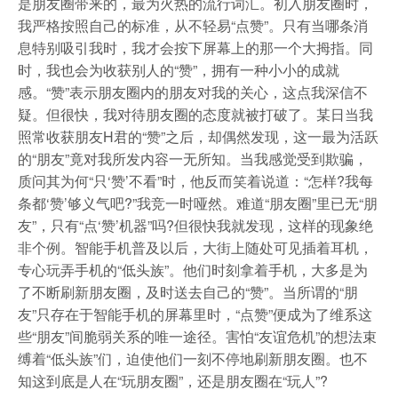
是朋友圈带来的，最为火热的流行词汇。初入朋友圈时，
我严格按照自己的标准，从不轻易“点赞”。只有当哪条消
息特别吸引我时，我才会按下屏幕上的那一个大拇指。同
时，我也会为收获别人的“赞”，拥有一种小小的成就
感。“赞”表示朋友圈内的朋友对我的关心，这点我深信不
疑。但很快，我对待朋友圈的态度就被打破了。某日当我
照常收获朋友H君的“赞”之后，却偶然发现，这一最为活跃
的“朋友”竟对我所发内容一无所知。当我感觉受到欺骗，
质问其为何“只‘赞’不看”时，他反而笑着说道：“怎样?我每
条都‘赞’够义气吧?”我竞一时哑然。难道“朋友圈”里已无“朋
友”，只有“点‘赞’机器”吗?但很快我就发现，这样的现象绝
非个例。智能手机普及以后，大街上随处可见插着耳机，
专心玩弄手机的“低头族”。他们时刻拿着手机，大多是为
了不断刷新朋友圈，及时送去自己的“赞”。当所谓的“朋
友”只存在于智能手机的屏幕里时，“点赞”便成为了维系这
些“朋友”间脆弱关系的唯一途径。害怕“友谊危机”的想法束
缚着“低头族”们，迫使他们一刻不停地刷新朋友圈。也不
知这到底是人在“玩朋友圈”，还是朋友圈在“玩人”?