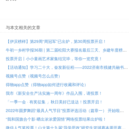
与本文相关的文章
【伊滨榜样】第29周“周冠军”已出炉，第30周投票开启！
牛初一乡村学报36期 | 第二届松阳大赛报名最后三天、乡建年度榜样大众投票进行中
投票开启丨小小童画艺术家集结完毕，等你一览究竟！
【活动通知】学习二十大，奋发新征程——2022济南市残健共融书法美术作品展投票评选
视频号点赞（视频号怎么点赞）
得物app点赞（得物app如何进行收藏和评论）
我市《新安全生产法实施一周年》作品入围，请投票！
「一季一会 · 有奖征集 」秋日美好已送达！投票开启！
2022年圆梦舞蹈“最具人气节目”投票评选活动（篇章一） 开始啦
“我和国旗合个影·晒出浓浓爱国情”网络投票结果出炉啦！
微信人气奖投票！山大第十九届“导学思政”研究生篮球赛本周开赛！