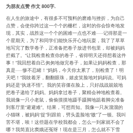
为朋友点赞 作文 800字.
在人生的旅途中，有很多不可预料的磨难与挫折，为自己
点赞，会使你跨过这一个个的栅栏，这时的你会惊奇地发
现，其实，战胜这一个个的困难一点也不难······记得那是一
个星期天，为了和同学们能快乐开心地玩耍，我了了草草
地写完了数学卷子，正准备把卷子放进书包里，却被妈妈
拦截了。“让我检查检查你的卷子，省得明天还得想着这件
事！”我回想着自己匆匆地做完卷子，如果让妈妈检查，那
真是······惨不忍睹！“妈妈，今天你太累了，别检查了！明
天吧！”我吱着牙，翻翻眼珠，嬉皮笑脸地对妈妈说。可妈
妈还是“执迷不悟”。我的笑容僵在脸上，只好战战兢兢地
把卷子递给了妈妈。妈妈拿过卷子，聚精会神地检查着。
我就像一只小老鼠，偷偷摸摸地蹑手蹑脚地踮着脚尖准备
到客厅里“避避难”。结果，可想而知。我像一只灰溜溜的
小猫咪，被妈妈“捉”到跟前，劈头盖脸地“嗷”了一顿。我叫
苦不堪，唉！这些题在学校我都会，怎么一到家就不会了
哪？我简直比窦娥还冤呀！现在是三月，怎么就不下雪