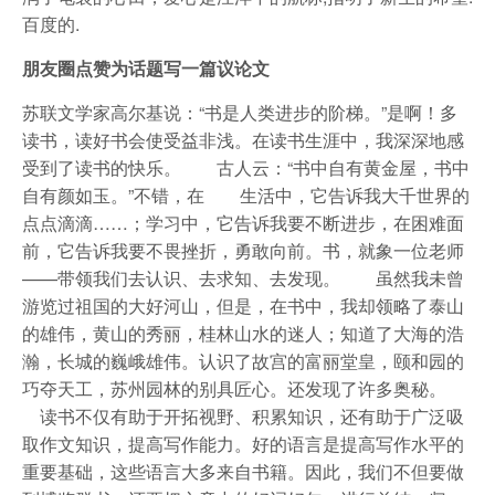
百度的.
朋友圈点赞为话题写一篇议论文
苏联文学家高尔基说：“书是人类进步的阶梯。”是啊！多
读书，读好书会使受益非浅。在读书生涯中，我深深地感
受到了读书的快乐。 古人云：“书中自有黄金屋，书中
自有颜如玉。”不错，在 生活中，它告诉我大千世界的
点点滴滴……；学习中，它告诉我要不断进步，在困难面
前，它告诉我要不畏挫折，勇敢向前。书，就象一位老师
——带领我们去认识、去求知、去发现。 虽然我未曾
游览过祖国的大好河山，但是，在书中，我却领略了泰山
的雄伟，黄山的秀丽，桂林山水的迷人；知道了大海的浩
瀚，长城的巍峨雄伟。认识了故宫的富丽堂皇，颐和园的
巧夺天工，苏州园林的别具匠心。还发现了许多奥秘。
读书不仅有助于开拓视野、积累知识，还有助于广泛吸
取作文知识，提高写作能力。好的语言是提高写作水平的
重要基础，这些语言大多来自书籍。因此，我们不但要做