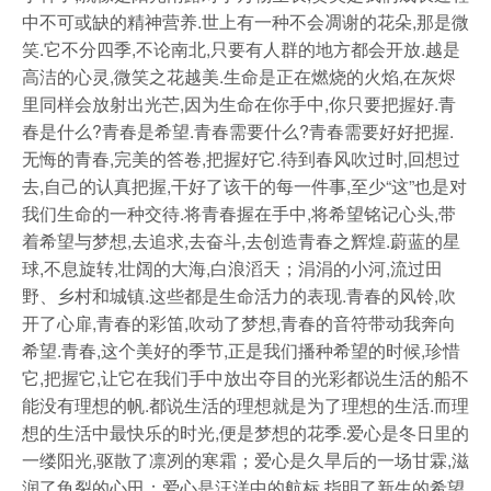
中不可或缺的精神营养.世上有一种不会凋谢的花朵,那是微
笑.它不分四季,不论南北,只要有人群的地方都会开放.越是
高洁的心灵,微笑之花越美.生命是正在燃烧的火焰,在灰烬
里同样会放射出光芒,因为生命在你手中,你只要把握好.青
春是什么?青春是希望.青春需要什么?青春需要好好把握.
无悔的青春,完美的答卷,把握好它.待到春风吹过时,回想过
去,自己的认真把握,干好了该干的每一件事,至少“这”也是对
我们生命的一种交待.将青春握在手中,将希望铭记心头,带
着希望与梦想,去追求,去奋斗,去创造青春之辉煌.蔚蓝的星
球,不息旋转,壮阔的大海,白浪滔天；涓涓的小河,流过田
野、乡村和城镇.这些都是生命活力的表现.青春的风铃,吹
开了心扉,青春的彩笛,吹动了梦想,青春的音符带动我奔向
希望.青春,这个美好的季节,正是我们播种希望的时候,珍惜
它,把握它,让它在我们手中放出夺目的光彩都说生活的船不
能没有理想的帆.都说生活的理想就是为了理想的生活.而理
想的生活中最快乐的时光,便是梦想的花季.爱心是冬日里的
一缕阳光,驱散了凛冽的寒霜；爱心是久旱后的一场甘霖,滋
润了龟裂的心田；爱心是汪洋中的航标,指明了新生的希望.