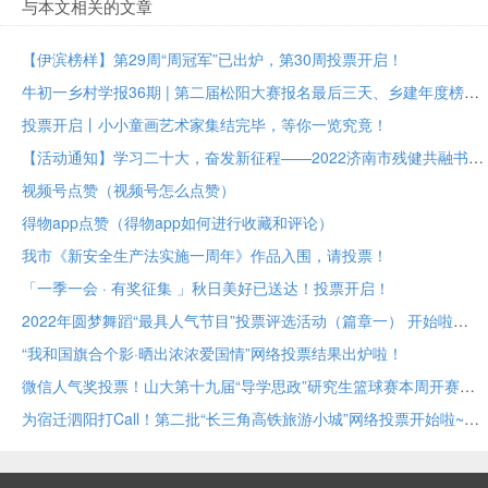
与本文相关的文章
【伊滨榜样】第29周“周冠军”已出炉，第30周投票开启！
牛初一乡村学报36期 | 第二届松阳大赛报名最后三天、乡建年度榜样大众投票进行中
投票开启丨小小童画艺术家集结完毕，等你一览究竟！
【活动通知】学习二十大，奋发新征程——2022济南市残健共融书法美术作品展投票评选
视频号点赞（视频号怎么点赞）
得物app点赞（得物app如何进行收藏和评论）
我市《新安全生产法实施一周年》作品入围，请投票！
「一季一会 · 有奖征集 」秋日美好已送达！投票开启！
2022年圆梦舞蹈“最具人气节目”投票评选活动（篇章一） 开始啦
“我和国旗合个影·晒出浓浓爱国情”网络投票结果出炉啦！
微信人气奖投票！山大第十九届“导学思政”研究生篮球赛本周开赛！
为宿迁泗阳打Call！第二批“长三角高铁旅游小城”网络投票开始啦~