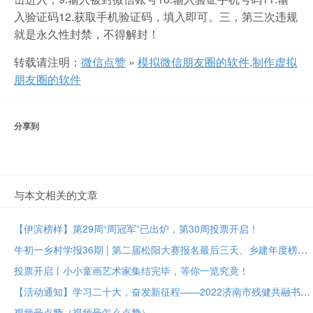
入验证码12.获取手机验证码，填入即可。三，第三次违规
就是永久性封禁，不得解封！
转载请注明：
微信点赞
»
模拟微信朋友圈的软件,制作虚拟
朋友圈的软件
分享到
与本文相关的文章
【伊滨榜样】第29周“周冠军”已出炉，第30周投票开启！
牛初一乡村学报36期 | 第二届松阳大赛报名最后三天、乡建年度榜样大众投票进行中
投票开启丨小小童画艺术家集结完毕，等你一览究竟！
【活动通知】学习二十大，奋发新征程——2022济南市残健共融书法美术作品展投票评选
视频号点赞（视频号怎么点赞）