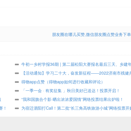
朋友圈在哪儿买赞,微信朋友圈点赞业务下单
牛初一乡村学报36期 | 第二届松阳大赛报名最后三天、乡建
众投票进行中
【活动通知】学习二十大，奋发新征程——2022济南市残健
术作品展投票评选
得物app点赞（得物app如何进行收藏和评论）
「一季一会 · 有奖征集 」秋日美好已送达！投票开启！
啦
“我和国旗合个影·晒出浓浓爱国情”网络投票结果出炉啦！
赛！
为宿迁泗阳打Call！第二批“长三角高铁旅游小城”网络投票开