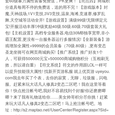
套60级暴力属性装备免费送，PK更爽！【亮点四】商城积
分道具每周不停的免费送，送的用不完！【游戏版本】封
魔,天神战场,1V1竞技,3V3竞技,温泉,海滩,竞速赛,修罗乱
舞,天空城等活动全开!【游戏设置】满级99级!无限绑定元
宝!开服活动丰厚!冲级奖励40级.50级.60级.70级套装大礼
包!【主机设置】高档专业服务器,电信30MB独享宽带,非小
霸王配置,更没有一台服务器运行多服情况!【全新装备】游
戏增加全属性+9999的会员装备（70级.80级）,更有变态
圣龙坐骑可在网页商城购买!【推广系统】推广好友1个
人，可获得500000元宝+500000商城购物积分（互相刷无
效，所以请自重）【符文系统】符文的作用跟LOL一样可
以提升技能强大属性! 找新开页游私服 就上优页游 uyeyou.
com我去年买了个表，去你的寂寞，无聊，垃圾服，闪电
服。赶紧来玩大话凡人修真2变态二区吧！我在这里等着
你！快点抢注帐号吧,我好不容易找到个好服!你还磨磨唧
唧？来了我有礼物送给你……美女帅哥积分尽你挑！赶紧
来玩大话凡人修真2变态二区吧！马上抢注帐号吧。地
址：http://s2.maptao.net//UserCenter/Register.aspx?Sid=