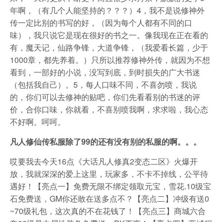
年啊，（有几个人能坚持的？？？）4，我不是说修神外
传一定比别的书写的好，（因为每个人都有不同的口
味），我只说它是现在很好的书之一。像我现在正在看的
有，魔天记，仙路争锋，大道争锋，（我爱看长篇，少于
1000章，都先养着。）只所以推荐修神外传，就因为不想
看到，一部好的小说，没写到底，到时损失的广大书迷
（包括我自己）。5，每人口味不同，不喜勿喷，我说
的，你们可以去修神的贴吧，你们先看看别的书迷的评
价，合你口味，你就看，不喜别喷我啊，求求啦，我心态
不好啊。呵呵。
凡人修仙传私服除了99的还有没有别的私服的啊。。。
哎要我去今天16点《大话凡人修真2变态二区》火爆开
放，我就深深的爱上这里，玩家多，不卡不掉线，公平待
遇好！【亮点一】免费无限不绑定领取元宝，雪花.10级宝
石免费送，GM你还敢在送多点不？【亮点二】冲级有送0
~70级礼包，这次真的不在花钱了！【亮点三】商城六合