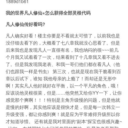
1889d1b61
我的世界凡人修仙+怎么获得全部灵根代码
凡人修仙传好看吗?
凡人确实好看！楼主你要是不看就太可惜了，以前我也是
没仔细去看下的，大概看了七八章我就没心思看了。但是
后来我也是发现凡人一直很有名，我也纳闷的很~~~前几
个月我又试着看了一次，结果看到了十几章我又看不进去
了。但是我发现我老表、和我一哥们他们都在看凡人（他
们也跟我一样是书虫） 第三次，也就是现在我干脆看到百
章以后试下，谁知 我他母亲的上瘾了！而却还是无形中
啊！其实凡人他好就好在平衡，以一个平凡的角色，哦！
应该说他灵根很菜，但是……他突然又给你YY一下，让你
感觉那个爽啊！！！特别是主角升级慢的问题，但是他就
是慢的好啊，其实他应该是很快才是，但是每一次韩立一
升级变强，都让你感到爽！就是应为平常难得升级所以你
才知道珍惜。 还有就是我对里面的“副本”探宝也很感兴趣~