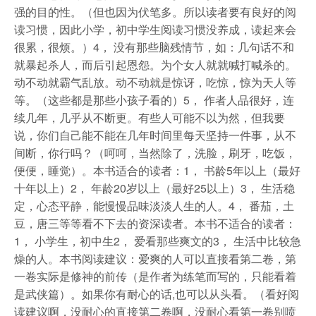
强的目的性。（但也因为伏笔多。所以读者要有良好的阅
读习惯，因此小学，初中学生阅读习惯没养成，读起来会
很累，很烦。）4， 没有那些脑残情节，如：几句话不和
就暴起杀人，而后引起恩怨。为个女人就就喊打喊杀的。
动不动就霸气乱放。动不动就是惊讶，吃惊，惊为天人等
等。（这些都是那些小孩子看的）5， 作者人品很好，连
续几年，几乎从不断更。有些人可能不以为然，但我要
说，你们自己能不能在几年时间里每天坚持一件事，从不
间断，你行吗？（呵呵，当然除了，洗脸，刷牙，吃饭，
便便，睡觉）。本书适合的读者：1， 书龄5年以上（最好
十年以上）2， 年龄20岁以上（最好25以上）3， 生活稳
定，心态平静，能慢慢品味淡淡人生的人。4， 番茄，土
豆，唐三等等看不下去的资深读者。本书不适合的读者：
1， 小学生，初中生2， 爱看那些爽文的3， 生活中比较急
燥的人。本书阅读建议：爱爽的人可以直接看第二卷，第
一卷实际是修神的前传（是作者为练笔而写的，只能看着
是武侠篇）。如果你有耐心的话,也可以从头看。（看好阅
读建议啊，没耐心的直接第二卷啊，没耐心看第一卷别喷