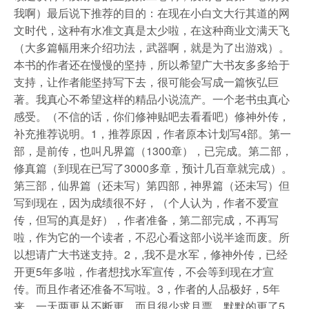
我啊）最后说下推荐的目的：在现在小白文大行其道的网
文时代，这种有水准文真是太少啦，在这种商业文满天飞
（大多篇幅用来介绍功法，武器啊，就是为了出游戏）。
本书的作者还在慢慢的坚持，所以希望广大书友多多给于
支持，让作者能坚持写下去，很可能会写成一篇恢弘巨
著。我真心不希望这样的精品小说流产。一个老书虫真心
感受。（不信的话，你们修神贴吧去看看吧）修神外传，
补充推荐说明。1，推荐原因，作者原本计划写4部。第一
部，是前传，也叫凡界篇（1300章），已完成。第二部，
修真篇（到现在已写了3000多章，预计几百章就完成）。
第三部，仙界篇（还未写）第四部，神界篇（还未写）但
写到现在，因为成绩很不好，（个人认为，作者不爱宣
传，但写的真是好），作者准备，第二部完成，不再写
啦，作为它的一个读者，不忍心看这部小说半途而废。所
以想请广大书迷支持。2，,我不是水军，修神外传，已经
开更5年多啦，作者想找水军宣传，不会等到现在才宣
传。而且作者还准备不写啦。3，作者的人品极好，5年
来，一天两更从不断更，而且很少求月票，默默的更了5