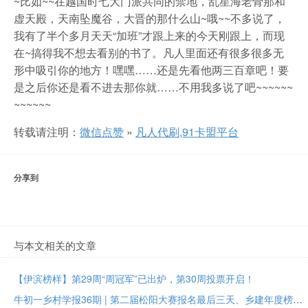
~比如~~在越国时七大门派共同的禁地，乱星海老骨那和
虚天殿，天南坠魔谷，大晋的那什么山~哦~~不多说了，
我有了半个多月天天“加班”才跟上来的今天刚跟上，而现
在~搞得我不想去看别的书了。凡人里面还有很多很多无
形中吸引你的地方！嘿嘿……还是先看他两三百章吧！要
是之后你还是看不进去那你就……不用我多说了吧~~~~~~
~~~~~~
转载请注明：
微信点赞
»
凡人代刷,91卡盟平台
分享到
与本文相关的文章
【伊滨榜样】第29周“周冠军”已出炉，第30周投票开启！
牛初一乡村学报36期 | 第二届松阳大赛报名最后三天、乡建年度榜样大众投票进行中