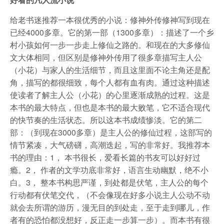
给老书迷推荐一本很优秀的小说：修神外传修神写到现在
已经4000多章。它的第一部（1300多章）：描述了一个乡
村小孩如何一步一步走上修仙之路的。和现在的大多修仙
文大体相同，但区别是修神外传用了很多章描写主人公
（小花）与家人的生活细节，而且这里面不论主角还是配
角，描写的都很细致，每个人都有血有肉。通过这种描述
使读者了解主人公（小花）的心里逐渐成熟的过程。这是
本书的最大特点，但也是本书的最大败笔，它不适合现代
的快节奏的生活状态。所以这本书成绩惨淡。它的第二
部：（到现在3000多章）是主人公的修仙过程，这部写的
情节紧凑，大气磅礴，高潮迭起，写的非常好。我推荐本
书的理由：1， 本书很长，爱看长篇的书友可以好好过
瘾。2， 作者的文学功底非常好，语言生动幽默，绝不小
白。3， 整本书构思严谨，到处都是伏笔，主人公的每个
行动都有伏笔交代，（不会像现在好多小说主人公动不动
就会去所谓的游历，漫无目的到处走，至于走到哪儿，作
者有的恐怕都没想好，反正走一步算一步）。而本书有很