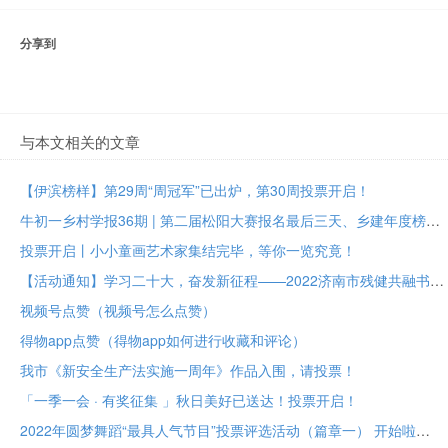
分享到
与本文相关的文章
【伊滨榜样】第29周“周冠军”已出炉，第30周投票开启！
牛初一乡村学报36期 | 第二届松阳大赛报名最后三天、乡建年度榜样大众投票进行中
投票开启丨小小童画艺术家集结完毕，等你一览究竟！
【活动通知】学习二十大，奋发新征程——2022济南市残健共融书法美术作品展投票评选
视频号点赞（视频号怎么点赞）
得物app点赞（得物app如何进行收藏和评论）
我市《新安全生产法实施一周年》作品入围，请投票！
「一季一会 · 有奖征集 」秋日美好已送达！投票开启！
2022年圆梦舞蹈“最具人气节目”投票评选活动（篇章一） 开始啦