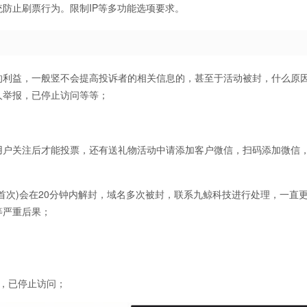
防止刷票行为。限制IP等多功能选项要求。
的利益，一般竖不会提高投诉者的相关信息的，甚至于活动被封，什么原
人举报，已停止访问等等；
用户关注后才能投票，还有送礼物活动中请添加客户微信，扫码添加微信
首次)会在20分钟内解封，域名多次被封，联系九鲸科技进行处理，一直
等严重后果；
，已停止访问；