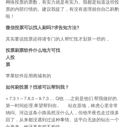
网络投票的票数，有实力就是有实力。我都是知道这些投
票的内部行情的。建议我提了，有没有道理就你自己斟酌
啦！
微信投票可以找人刷吗?求告知方法?
其实要说投票还得请专门的人帮忙投才划算一些的，
投票刷票软件什么地方可找
人投
票
苹果软件应用商城有的
如何刷投票？找谁可以帮到我？
+ 7.3.1 – 7.8.3 – 9.7.3 … Q他 ….之前是他们.帮我做好的.
第一时间处理.希望帮到你.. 站在原地，林虎心里非常
纳闷。河边这条小路虽然没什么人，但他半夜也走过很多
回了，从来都没遇到过这种事情。这平白无故的钻出一个
女鬼来，他还真有些不相信。