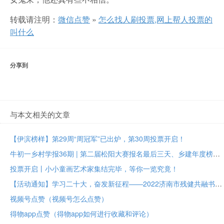
转载请注明：
微信点赞
»
怎么找人刷投票,网上帮人投票的
叫什么
分享到
与本文相关的文章
【伊滨榜样】第29周“周冠军”已出炉，第30周投票开启！
牛初一乡村学报36期 | 第二届松阳大赛报名最后三天、乡建年度榜样大众投票进行中
投票开启丨小小童画艺术家集结完毕，等你一览究竟！
【活动通知】学习二十大，奋发新征程——2022济南市残健共融书法美术作品展投票评选
视频号点赞（视频号怎么点赞）
得物app点赞（得物app如何进行收藏和评论）