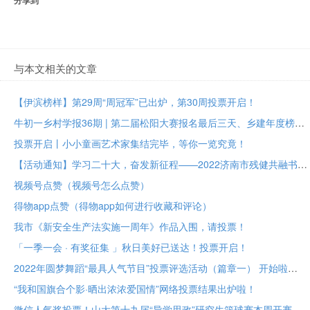
与本文相关的文章
【伊滨榜样】第29周“周冠军”已出炉，第30周投票开启！
牛初一乡村学报36期 | 第二届松阳大赛报名最后三天、乡建年度榜样大众投票进行中
投票开启丨小小童画艺术家集结完毕，等你一览究竟！
【活动通知】学习二十大，奋发新征程——2022济南市残健共融书法美术作品展投票评选
视频号点赞（视频号怎么点赞）
得物app点赞（得物app如何进行收藏和评论）
我市《新安全生产法实施一周年》作品入围，请投票！
「一季一会 · 有奖征集 」秋日美好已送达！投票开启！
2022年圆梦舞蹈“最具人气节目”投票评选活动（篇章一） 开始啦
“我和国旗合个影·晒出浓浓爱国情”网络投票结果出炉啦！
微信人气奖投票！山大第十九届“导学思政”研究生篮球赛本周开赛！