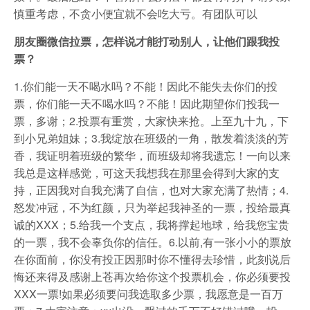
慎重考虑，不贪小便宜就不会吃大亏。有团队可以
朋友圈微信拉票，怎样说才能打动别人，让他们跟我投
票？
1.你们能一天不喝水吗？不能！因此不能失去你们的投
票，你们能一天不喝水吗？不能！因此期望你们投我一
票，多谢；2.投票有重赏，大家快来抢。上至九十九，下
到小兄弟姐妹；3.我绽放在班级的一角，散发着淡淡的芳
香，我证明着班级的繁华，而班级却将我遗忘！一向以来
我总是这样感觉，可这天我想我在那里会得到大家的支
持，正因我对自我充满了自信，也对大家充满了热情；4.
怒发冲冠，不为红颜，只为举起我神圣的一票，投给最真
诚的XXX；5.给我一个支点，我将撑起地球，给我您宝贵
的一票，我不会辜负你的信任。6.以前,有一张小小的票放
在你面前，你没有投正因那时你不懂得去珍惜，此刻说后
悔还来得及感谢上苍再次给你这个投票机会，你必须要投
XXX一票!如果必须要问我选取多少票，我愿意是一百万