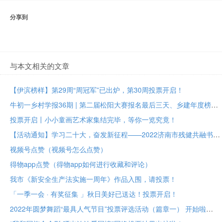
分享到
与本文相关的文章
【伊滨榜样】第29周“周冠军”已出炉，第30周投票开启！
牛初一乡村学报36期 | 第二届松阳大赛报名最后三天、乡建年度榜样大众投票进行中
投票开启丨小小童画艺术家集结完毕，等你一览究竟！
【活动通知】学习二十大，奋发新征程——2022济南市残健共融书法美术作品展投票评选
视频号点赞（视频号怎么点赞）
得物app点赞（得物app如何进行收藏和评论）
我市《新安全生产法实施一周年》作品入围，请投票！
「一季一会 · 有奖征集 」秋日美好已送达！投票开启！
2022年圆梦舞蹈“最具人气节目”投票评选活动（篇章一） 开始啦