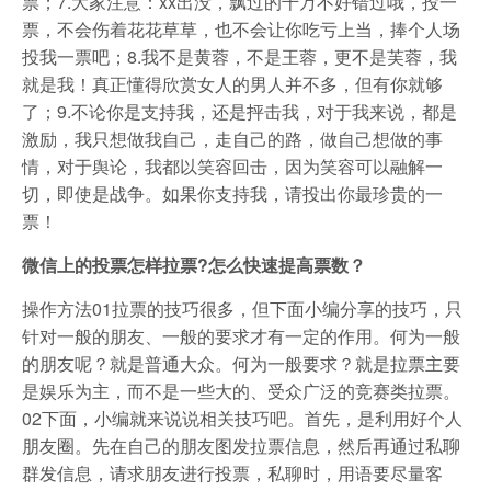
票；7.大家注意：xx出没，飘过的千万不好错过哦，投一
票，不会伤着花花草草，也不会让你吃亏上当，捧个人场
投我一票吧；8.我不是黄蓉，不是王蓉，更不是芙蓉，我
就是我！真正懂得欣赏女人的男人并不多，但有你就够
了；9.不论你是支持我，还是抨击我，对于我来说，都是
激励，我只想做我自己，走自己的路，做自己想做的事
情，对于舆论，我都以笑容回击，因为笑容可以融解一
切，即使是战争。如果你支持我，请投出你最珍贵的一
票！
微信上的投票怎样拉票?怎么快速提高票数？
操作方法01拉票的技巧很多，但下面小编分享的技巧，只
针对一般的朋友、一般的要求才有一定的作用。何为一般
的朋友呢？就是普通大众。何为一般要求？就是拉票主要
是娱乐为主，而不是一些大的、受众广泛的竞赛类拉票。
02下面，小编就来说说相关技巧吧。首先，是利用好个人
朋友圈。先在自己的朋友图发拉票信息，然后再通过私聊
群发信息，请求朋友进行投票，私聊时，用语要尽量客