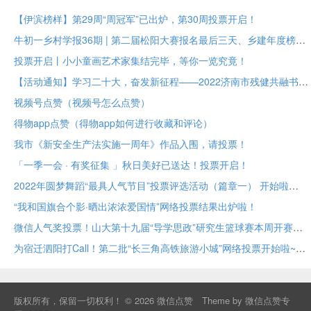
【伊滨榜样】第29周“周冠军”已出炉，第30周投票开启！
牛初一乡村学报36期 | 第二届松阳大赛报名最后三天、乡建年度榜样大众投票进行中
投票开启丨小小童画艺术家集结完毕，等你一览究竟！
【活动通知】学习二十大，奋发新征程——2022济南市残健共融书法美术作品展投票评选
视频号点赞（视频号怎么点赞）
得物app点赞（得物app如何进行收藏和评论）
我市《新安全生产法实施一周年》作品入围，请投票！
「一季一会 · 有奖征集 」秋日美好已送达！投票开启！
2022年圆梦舞蹈“最具人气节目”投票评选活动（篇章一） 开始啦
“我和国旗合个影·晒出浓浓爱国情”网络投票结果出炉啦！
微信人气奖投票！山大第十九届“导学思政”研究生篮球赛本周开赛！
为宿迁泗阳打Call！第二批“长三角高铁旅游小城”网络投票开始啦~
版权所有，保留一切权利！ © 2026
微信点赞
Theme by
微信点赞专