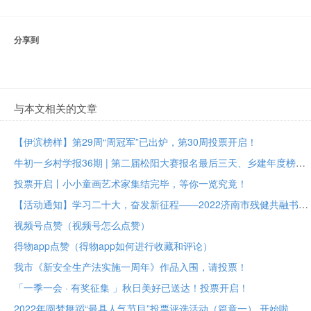
分享到
与本文相关的文章
【伊滨榜样】第29周“周冠军”已出炉，第30周投票开启！
牛初一乡村学报36期 | 第二届松阳大赛报名最后三天、乡建年度榜样大众投票进行中
投票开启丨小小童画艺术家集结完毕，等你一览究竟！
【活动通知】学习二十大，奋发新征程——2022济南市残健共融书法美术作品展投票评选
视频号点赞（视频号怎么点赞）
得物app点赞（得物app如何进行收藏和评论）
我市《新安全生产法实施一周年》作品入围，请投票！
「一季一会 · 有奖征集 」秋日美好已送达！投票开启！
2022年圆梦舞蹈“最具人气节目”投票评选活动（篇章一） 开始啦