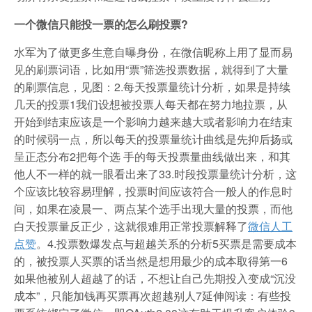
一个微信只能投一票的怎么刷投票?
水军为了做更多生意自曝身份，在微信昵称上用了显而易
见的刷票词语，比如用“票”筛选投票数据，就得到了大量
的刷票信息，见图：2.每天投票量统计分析，如果是持续
几天的投票1我们设想被投票人每天都在努力地拉票，从
开始到结束应该是一个影响力越来越大或者影响力在结束
的时候弱一点，所以每天的投票量统计曲线是先抑后扬或
呈正态分布2把每个选 手的每天投票量曲线做出来，和其
他人不一样的就一眼看出来了33.时段投票量统计分析，这
个应该比较容易理解，投票时间应该符合一般人的作息时
间，如果在凌晨一、两点某个选手出现大量的投票，而他
白天投票量反正少，这就很难用正常投票解释了
微信人工
点赞
。4.投票数爆发点与超越关系的分析5买票是需要成本
的，被投票人买票的话当然是想用最少的成本取得第一6
如果他被别人超越了的话，不想让自己先期投入变成“沉没
成本”，只能加钱再买票再次超越别人7延伸阅读：有些投