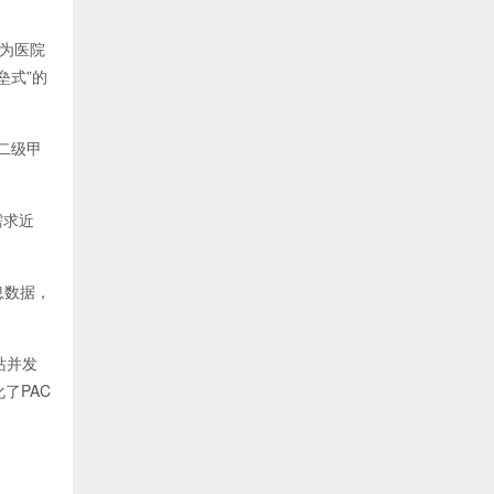
作为医院
垒式”的
二级甲
需求近
息数据，
站并发
了PAC