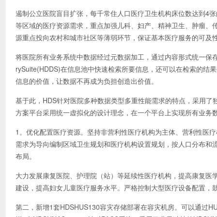
遏制公立医院盲目扩张，每千常住人口医疗卫生机构床位数达到4
等区域的医疗资源需求，重点加强儿科、妇产、精神卫生、肿瘤、
源重点投向农村和城市社区等薄弱环节，保证基本医疗服务的可及
将医院所有业务系统中数据经过元数据加工，通过内容形式统一保存到H
rySuite(HDDS)在信息池中快速检索所要信息，还可以在检
信息的价值，让数据不再成为负担创造出价值。
基于此，HDS针对医院多种数据类型多重性能需求的特点，采用了独
方案平台采用统一虚拟化的设计理念，在一个平台上实现所有业务
1。优化配置医疗资源。坚持非营利性医疗机构为主体、营利性医
需求为导向编制区域卫生规划和医疗机构设置规划，按人口分布和
布局。
大力发展康复医院、护理院（站）等延续性医疗机构，提高康复医学
建设，提高妇女儿童医疗服务水平。严格控制大型医疗设备配置，
第二，新增1套HDSHUS130容灾存储部署在容灾机房。可以通过H