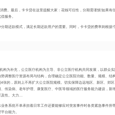
的消费。最后，卡卡贷在这里提醒大家：花钱可任性，分期需谨慎!如果有
代偿服务。
期等多种分期还款模式，满足长期还款用户的需要。同时，卡卡贷的费率则根据
疗机构为补充，公立医疗机构为主导、非公立医疗机构共同发展，以群众实
趋势调整医疗资源布局与结构，合理确定公立医院功能、数量、规模、结
到4张的，原则上不再扩大公立医院规模。切实保障边远地区、新区、郊区
瘤、传染病、老年护理、康复医疗、中医等领域的医疗服务能力建设，新
可及性。大力…
体业务系统不单承担着日常工作还要能够应对突发事件时各类紧急事件所
理平台能力。