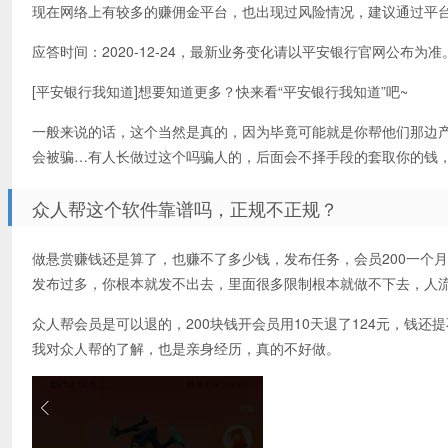
现在网络上有较多的赚佣金平台，也出现过风险情况，建议通过平
应答时间：2020-12-24，最新业务变化请以平安银行官网公布为准
[平安银行我知道]想要知道更多？快来看“平安银行我知道”吧~
一般来说的话，这个当然是真的，因为毕竟可能就是你帮他们那边
会被骗…有人长做过这个吗骗人的，后面会不择手段的套取你的钱
众人帮这个软件靠谱吗，正规不正规？
做悬赏赚钱还是算了，也赚不了多少钱，发布任务，会员200一个月
发布过多，你根本就发不出去，里面很多限制根本就做不下去，人
众人帮会员是可以退的，200块钱开会员用10天退了124元，钱
我对众人帮的了解，也是亲身经历，真的不好做。