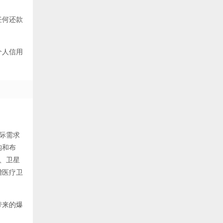
任何还款
个人信用
际需求
构和布
、卫星
增医疗卫
带来的爆