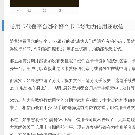
信用卡代偿平台哪个好？卡卡贷助力信用还款信
随着消费理念的转变，“花银行的钱”成为人们普遍抱有的心态，虽
得银行和商户“满额减”“赠积分”等多重优惠，的确能帮您省钱。
那么如何分期才能更加没有负担呢？或许在卡卡贷你能找到答案。
务平台。用户可以直接通过卡卡贷微信公众号或者APP在线申请，
但其实，如果您申请了分期，就要支付一笔分期手续费，这笔手续
是“羊毛出在羊身上”，一切利息的费用都会归类于手续费中，这样
55%。与大多数银行信用卡的分期付款利息相比，卡卡贷的利率确
来了，相信仍会有不少“剁手族”选择提前消费的方式，用信用卡透
不过，如果您刷卡的“姿势”不正确，信用卡可就不省钱了，尤其是
大家解答关于信用卡分期的那些事。现在许多银行都在力推账单分
还，有的银行还会强调分期“免息”。