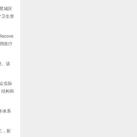
星城区
疗卫生资
cove
利用医疗
设。该
众实际
、结构和
务体系
三，新