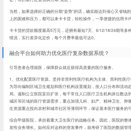
当然，如果选择好正确的分期“姿势”的话，确实能达到省心又省钱
上的困难和压力，都可以来卡卡贷，轻松操作，一享便捷的信用卡
卡卡贷的贷款额度最高5万元，还拥有最短7天、6/12/18/24
情况，实行差异化定价，每个月费率最低可达0。
融合平台如何助力优化医疗复杂数据系统？
引导患者合理就医，保障群众就近获得高质量的医疗服务。
1。优化配置医疗资源。坚持非营利性医疗机构为主体、营利性医
为导向编制区域卫生规划和医疗机构设置规划，按人口分布和流动
局。遏制公立医院盲目扩张，每千常住人口医疗卫生机构床位数达
城区等区域的医疗资源需求，重点加强儿科、妇产、精神卫生、肿
生资源重点投向农村和城市社区等薄弱环节，保证基本医疗服务的
综合甲级医院，承担着重大卫生医疗的战略任务。因此，医院的整
发性业务增长。如何应对这样的突发事件，就考研了医院的数据管