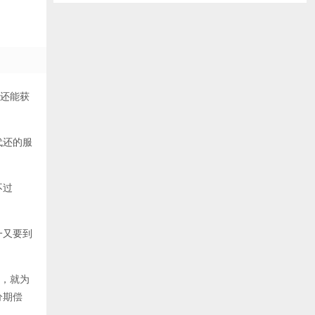
，还能获
代还的服
不过
一又要到
贷，就为
分期偿