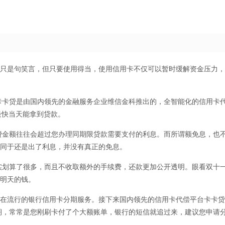
然只是句笑言，但只要使用得当，使用信用卡不仅可以暂时缓解资金压力
卡卡贷是由国内领先的金融服务企业维信金科推出的，全智能化的信用卡
最快当天能拿到贷款。
费金额往往会超过您办理同期限贷款需要支付的利息。而所谓额免息，也
等同于还是出了利息，并没有真正的免息。
实划算了很多，而且不收取额外的手续费，还款更加公开透明。眼看双十
支明天的钱。
现在流行的银行信用卡分期服务。接下来国内领先的信用卡代偿平台卡卡
期，常常是您刚刷卡付了个大额账单，银行的短信就追过来，建议您申请