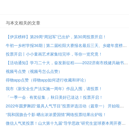
与本文相关的文章
【伊滨榜样】第29周“周冠军”已出炉，第30周投票开启！
牛初一乡村学报36期 | 第二届松阳大赛报名最后三天、乡建年度榜样大众投票进行中
投票开启丨小小童画艺术家集结完毕，等你一览究竟！
【活动通知】学习二十大，奋发新征程——2022济南市残健共融书法美术作品展投票评选
视频号点赞（视频号怎么点赞）
得物app点赞（得物app如何进行收藏和评论）
我市《新安全生产法实施一周年》作品入围，请投票！
「一季一会 · 有奖征集 」秋日美好已送达！投票开启！
2022年圆梦舞蹈“最具人气节目”投票评选活动（篇章一） 开始啦
“我和国旗合个影·晒出浓浓爱国情”网络投票结果出炉啦！
微信人气奖投票！山大第十九届“导学思政”研究生篮球赛本周开赛！