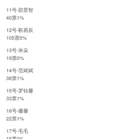
11号-邵景智
40票1%
12号-靳易辰
105票5%
13号-米朵
19票0%
14号-范斌斌
38票1%
15号-罗钰馨
33票1%
16号-馨馨
22票1%
17号-毛毛
15票0%