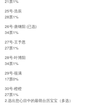
21票1%
25号-浩辰
28票1%
26号-唐继阳 (已选)
34票1%
27号-王予恩
27票1%
28号-叶博阳
34票1%
29号-筱满
17票0%
30号-橙橙
27票1%
2.选出您心目中的最萌台历宝宝（多选）