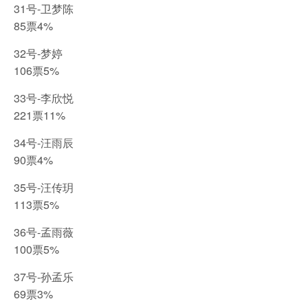
31号-卫梦陈
85票4%
32号-梦婷
106票5%
33号-李欣悦
221票11%
34号-汪雨辰
90票4%
35号-汪传玥
113票5%
36号-孟雨薇
100票5%
37号-孙孟乐
69票3%