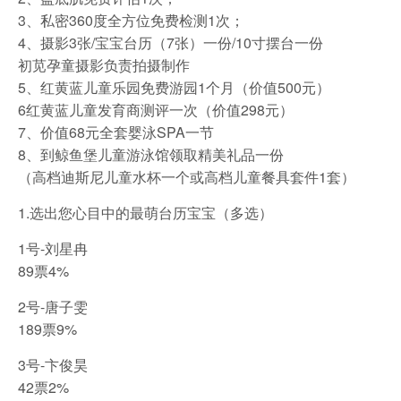
3、私密360度全方位免费检测1次；
4、摄影3张/宝宝台历（7张）一份/10寸摆台一份
初苋孕童摄影负责拍摄制作
5、红黄蓝儿童乐园免费游园1个月（价值500元）
6红黄蓝儿童发育商测评一次（价值298元）
7、价值68元全套婴泳SPA一节
8、到鲸鱼堡儿童游泳馆领取精美礼品一份
（高档迪斯尼儿童水杯一个或高档儿童餐具套件1套）
1.选出您心目中的最萌台历宝宝（多选）
1号-刘星冉
89票4%
2号-唐子雯
189票9%
3号-卞俊昊
42票2%