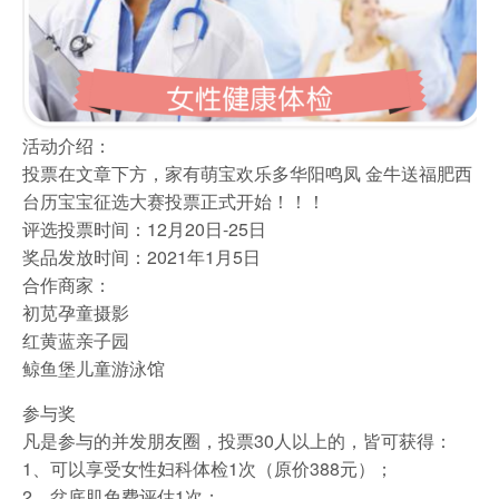
活动介绍：
投票在文章下方，家有萌宝欢乐多华阳鸣凤 金牛送福肥西
台历宝宝征选大赛投票正式开始！！！
评选投票时间：12月20日-25日
奖品发放时间：2021年1月5日
合作商家：
初苋孕童摄影
红黄蓝亲子园
鲸鱼堡儿童游泳馆
参与奖
凡是参与的并发朋友圈，投票30人以上的，皆可获得：
1、可以享受女性妇科体检1次（原价388元）；
2、盆底肌免费评估1次；