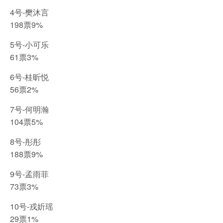
4号-樊沐言
198票9%
5号-小可乐
61票3%
6号-桂昕悦
56票2%
7号-何明瀚
104票5%
8号-彤彤
188票9%
9号-孟雨菲
73票3%
10号-戎妡瑶
29票1%