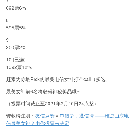
7
692票6%
8
595票5%
9
300票2%
10 (已选)
1392票12%
赶紧为你最Pick的最美电信女神打个call（多选），
最美女神前6名将获得神秘奖品哦~
（投票时间截止至2021年3月10日24点整）
转载请注明：
微信点赞
»
巾帼梦，通信情 ——谁是山东电
信最美女神？由你投票来决定