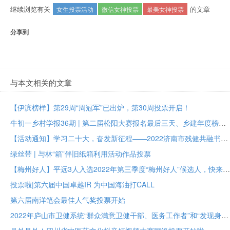
继续浏览有关
的文章
女生投票活动
微信女神投票
最美女神投票
分享到
与本文相关的文章
【伊滨榜样】第29周“周冠军”已出炉，第30周投票开启！
牛初一乡村学报36期 | 第二届松阳大赛报名最后三天、乡建年度榜样大众投票进行中
【活动通知】学习二十大，奋发新征程——2022济南市残健共融书法美术作品展投票评选
绿丝带 | 与林“箱”伴旧纸箱利用活动作品投票
【梅州好人】平远3人入选2022年第三季度“梅州好人”候选人，快来为TA们投票！！
投票啦|第六届中国卓越IR 为中国海油打CALL
第六届南洋笔会最佳人气奖投票开始
2022年庐山市卫健系统“群众满意卫健干部、医务工作者”和“发现身边最美医护人员”投票评选