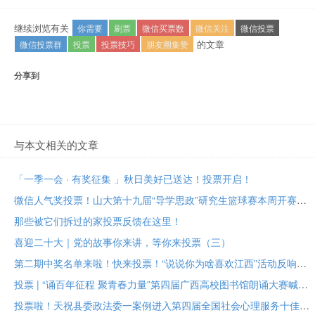
继续浏览有关
你需要
刷票
微信买票数
微信关注
微信投票
的文章
微信投票群
投票
投票技巧
朋友圈集赞
分享到
与本文相关的文章
「一季一会 · 有奖征集 」秋日美好已送达！投票开启！
微信人气奖投票！山大第十九届“导学思政”研究生篮球赛本周开赛！
那些被它们拆过的家投票反馈在这里！
喜迎二十大｜党的故事你来讲，等你来投票（三）
第二期中奖名单来啦！快来投票！“说说你为啥喜欢江西”活动反响热烈
投票 | “诵百年征程 聚青春力量”第四届广西高校图书馆朗诵大赛喊你来投票啦！
投票啦！天祝县委政法委一案例进入第四届全国社会心理服务十佳案例评选活动大众票选阶段