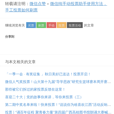
转载请注明：
微信点赞
»
微信纯手动投票助手使用方法，
手工投票如何刷票
继续浏览有关
的文章
买票
刷票
手动
投票
投票活动
分享到
与本文相关的文章
「一季一会 · 有奖征集 」秋日美好已送达！投票开启！
微信人气奖投票！山大第十九届“导学思政”研究生篮球赛本周开赛！
那些被它们拆过的家投票反馈在这里！
喜迎二十大｜党的故事你来讲，等你来投票（三）
第二期中奖名单来啦！快来投票！“说说你为啥喜欢江西”活动反响热烈
投票 | “诵百年征程 聚青春力量”第四届广西高校图书馆朗诵大赛喊你来投票啦！